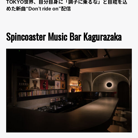
TOKYO世界、自分自身に「調子に乗るな」と自戒を込
めた新曲“Don’t ride on”配信
Spincoaster Music Bar Kagurazaka