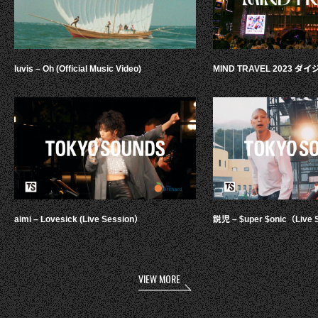
luvis – Oh (Official Music Video)
MIND TRAVEL 2023 
aimi – Lovesick (Live Session）
鋭児 – $uper $onic（Live 
VIEW MORE