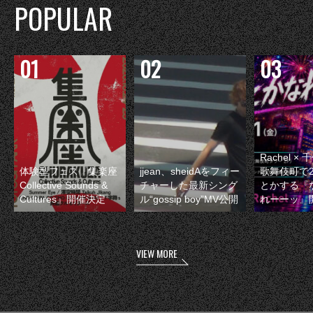
POPULAR
Rachel 
体験型フェス『集楽座
jjean、sheidAをフィー
歌舞伎町で
Collective Sounds &
チャーした最新シング
とかする『
Cultures』開催決定
ル“gossip boy”MV公開
れーーッ』
VIEW MORE