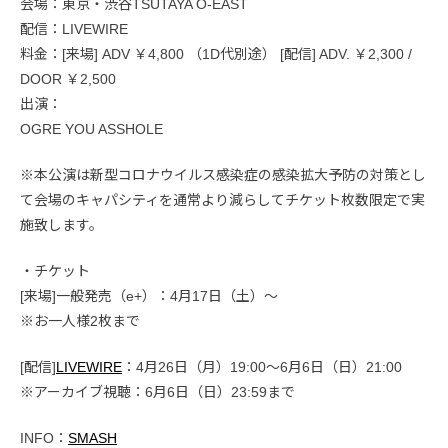
会場：東京・渋谷TSUTAYA O-EAST
配信：LIVEWIRE
料金：[来場] ADV ￥4,800 （1D代別途） [配信] ADV. ￥2,300 /
DOOR ￥2,500
出演：
OGRE YOU ASSHOLE
※本公演は新型コロナウイルス感染症の感染拡大予防の対策とし
て会場のキャパシティを通常より減らしてチケット枚数限定で実
施致します。
・チケット
[来場]一般発売（e+）：4月17日（土）〜
※お一人様2枚まで
[配信]
LIVEWIRE
：4月26日（月）19:00〜6月6日（日）21:00
※アーカイブ視聴：6月6日（日）23:59まで
INFO：
SMASH