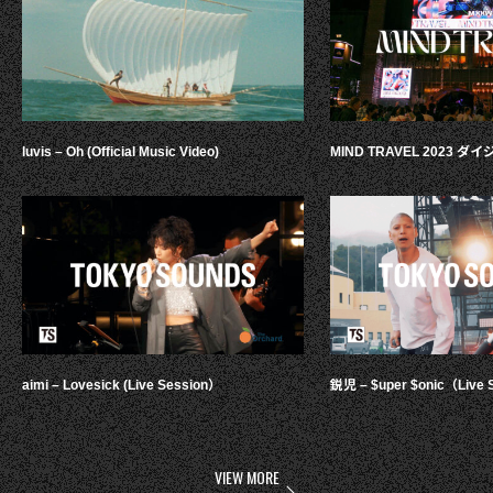
luvis – Oh (Official Music Video)
MIND TRAVEL 2023 
aimi – Lovesick (Live Session）
鋭児 – $uper $onic（Live 
VIEW MORE