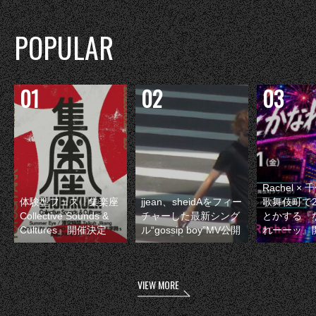
POPULAR
Rachel 
体験型フェス『集楽座
jjean、sheidAをフィー
歌舞伎町で
Collective Sounds &
チャーした最新シング
とかする『
Cultures』開催決定
ル“gossip boy”MV公開
れーーッ』
VIEW MORE