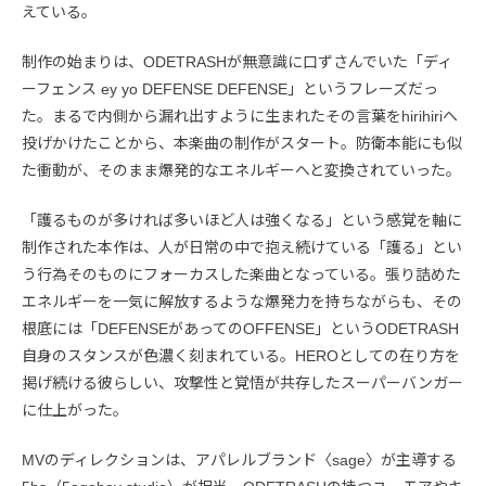
えている。
制作の始まりは、ODETRASHが無意識に口ずさんでいた「ディ
ーフェンス ey yo DEFENSE DEFENSE」というフレーズだっ
た。まるで内側から漏れ出すように生まれたその言葉をhirihiriへ
投げかけたことから、本楽曲の制作がスタート。防衛本能にも似
た衝動が、そのまま爆発的なエネルギーへと変換されていった。
「護るものが多ければ多いほど人は強くなる」という感覚を軸に
制作された本作は、人が日常の中で抱え続けている「護る」とい
う行為そのものにフォーカスした楽曲となっている。張り詰めた
エネルギーを一気に解放するような爆発力を持ちながらも、その
根底には「DEFENSEがあってのOFFENSE」というODETRASH
自身のスタンスが色濃く刻まれている。HEROとしての在り方を
掲げ続ける彼らしい、攻撃性と覚悟が共存したスーパーバンガー
に仕上がった。
MVのディレクションは、アパレルブランド〈sage〉が主導する