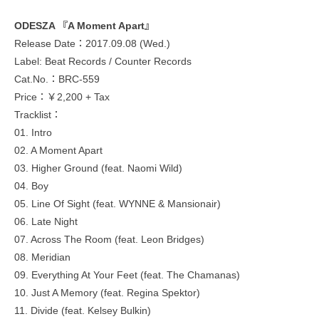
ODESZA 『A Moment Apart』
Release Date：2017.09.08 (Wed.)
Label: Beat Records / Counter Records
Cat.No.：BRC-559
Price：￥2,200 + Tax
Tracklist：
01. Intro
02. A Moment Apart
03. Higher Ground (feat. Naomi Wild)
04. Boy
05. Line Of Sight (feat. WYNNE & Mansionair)
06. Late Night
07. Across The Room (feat. Leon Bridges)
08. Meridian
09. Everything At Your Feet (feat. The Chamanas)
10. Just A Memory (feat. Regina Spektor)
11. Divide (feat. Kelsey Bulkin)