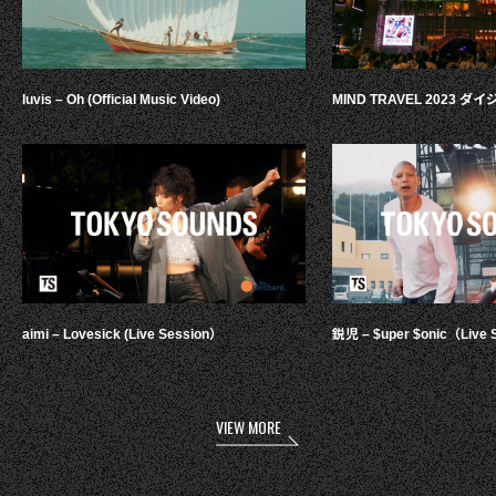
luvis – Oh (Official Music Video)
MIND TRAVEL 2023 
aimi – Lovesick (Live Session）
鋭児 – $uper $onic（Live 
VIEW MORE