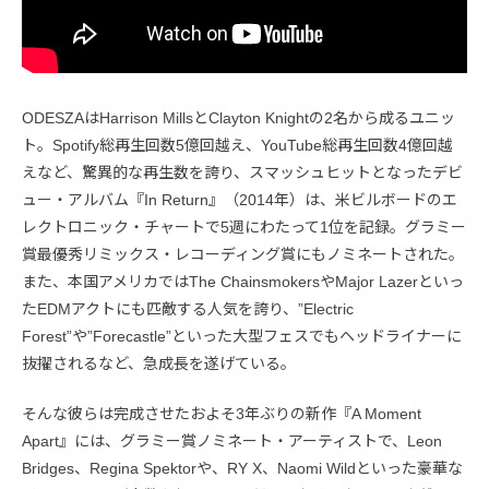
ODESZAはHarrison MillsとClayton Knightの2名から成るユニッ
ト。Spotify総再生回数5億回越え、YouTube総再生回数4億回越
えなど、驚異的な再生数を誇り、スマッシュヒットとなったデビ
ュー・アルバム『In Return』（2014年）は、米ビルボードのエ
レクトロニック・チャートで5週にわたって1位を記録。グラミー
賞最優秀リミックス・レコーディング賞にもノミネートされた。
また、本国アメリカではThe ChainsmokersやMajor Lazerといっ
たEDMアクトにも匹敵する人気を誇り、”Electric
Forest”や”Forecastle”といった大型フェスでもヘッドライナーに
抜擢されるなど、急成長を遂げている。
そんな彼らは完成させたおよそ3年ぶりの新作『A Moment
Apart』には、グラミー賞ノミネート・アーティストで、Leon
Bridges、Regina Spektorや、RY X、Naomi Wildといった豪華な