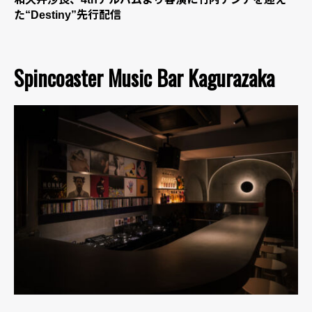
た“Destiny”先行配信
Spincoaster Music Bar Kagurazaka