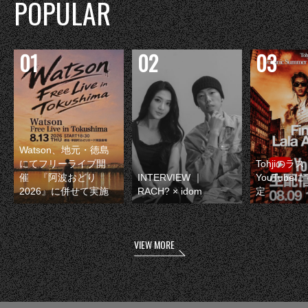
POPULAR
Watson、地元・徳島
にてフリーライブ開
Tohjiのラ
催 『阿波おどり
INTERVIEW ｜
YouTube
2026』に併せて実施
RACH? × idom
定
VIEW MORE