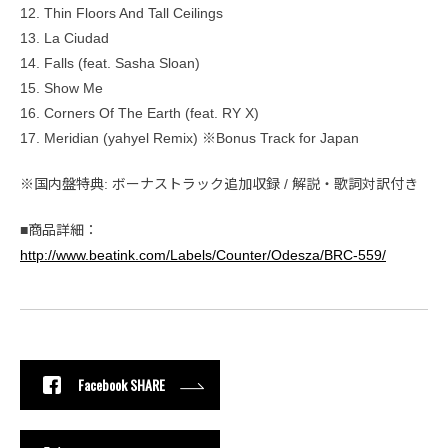
12. Thin Floors And Tall Ceilings
13. La Ciudad
14. Falls (feat. Sasha Sloan)
15. Show Me
16. Corners Of The Earth (feat. RY X)
17. Meridian (yahyel Remix) ※Bonus Track for Japan
※国内盤特典: ボーナストラック追加収録 / 解説・歌詞対訳付き
■商品詳細：
http://www.beatink.com/Labels/Counter/Odesza/BRC-559/
Facebook SHARE