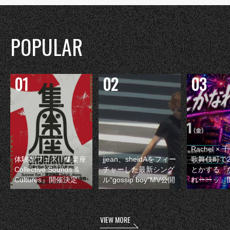
POPULAR
Rachel 
体験型フェス『集楽座
jjean、sheidAをフィー
歌舞伎町で
Collective Sounds &
チャーした最新シング
とかする『
Cultures』開催決定
ル“gossip boy”MV公開
れーーッ』
VIEW MORE