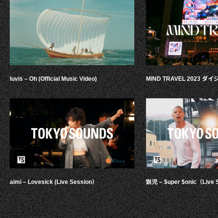
luvis – Oh (Official Music Video)
MIND TRAVEL 2023 
aimi – Lovesick (Live Session）
鋭児 – $uper $onic（Live 