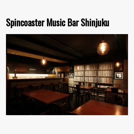
Spincoaster Music Bar Shinjuku