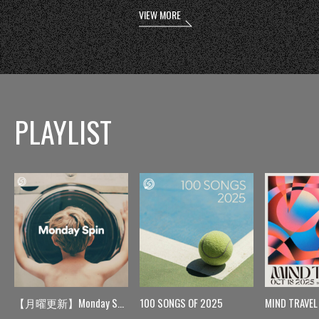
VIEW MORE
PLAYLIST
【月曜更新】Monday Spin
100 SONGS OF 2025
MIND TRAVEL