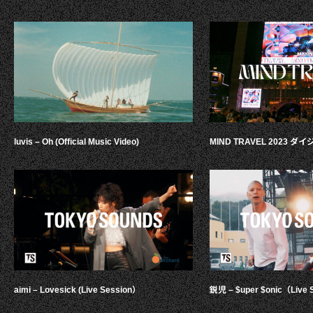
luvis – Oh (Official Music Video)
MIND TRAVEL 2023 
aimi – Lovesick (Live Session）
鋭児 – $uper $onic（Live 