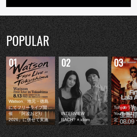
POPULAR
Watson、地元・徳島
にてフリーライブ開
Tohjiのラ
催 『阿波おどり
INTERVIEW ｜
YouTube
2026』に併せて実施
RACH? × idom
定