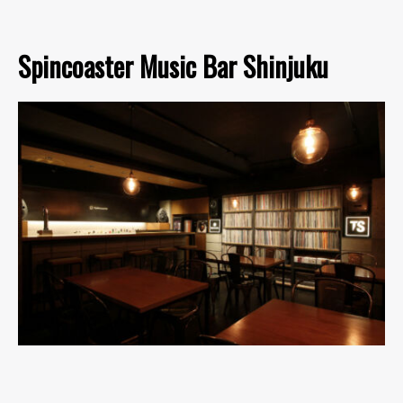
Spincoaster Music Bar Shinjuku