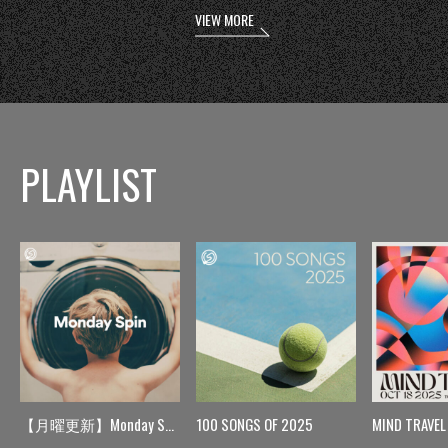
VIEW MORE
PLAYLIST
【月曜更新】Monday Spin
100 SONGS OF 2025
MIND TRAVEL