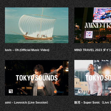
luvis – Oh (Official Music Video)
MIND TRAVEL 2023 
aimi – Lovesick (Live Session）
鋭児 – $uper $onic（Live 