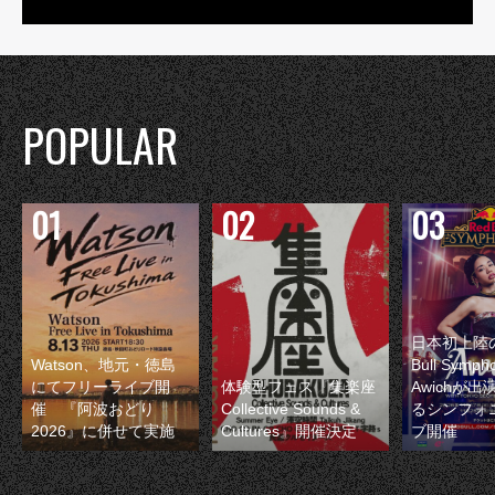
POPULAR
日本初上陸の
Watson、地元・徳島
Bull Symp
にてフリーライブ開
体験型フェス『集楽座
Awichが
催 『阿波おどり
Collective Sounds &
るシンフォ
2026』に併せて実施
Cultures』開催決定
ブ開催