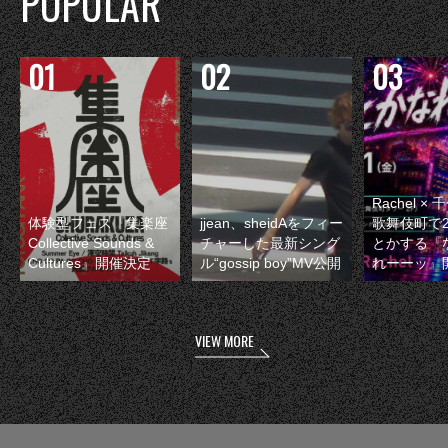
POPULAR
Rachel 
体験型フェス『集楽座
jjean、sheidAをフィー
歌舞伎町で
Collective Sounds &
チャーした最新シング
とかする『
Cultures』開催決定
ル“gossip boy”MV公開
れーーッ』
VIEW MORE