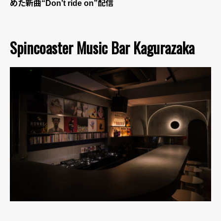
めた新曲“Don’t ride on”配信
Spincoaster Music Bar Kagurazaka