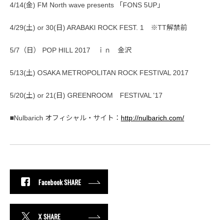
4/14(金) FM North wave presents 「FONS 5UP」
4/29(土) or 30(日) ARABAKI ROCK FEST. 1 ※TT解禁前
5/7（日） POP HILL 2017 ｉｎ 金沢
5/13(土) OSAKA METROPOLITAN ROCK FESTIVAL 2017
5/20(土) or 21(日) GREENROOM FESTIVAL '17
■Nulbarich オフィシャル・サイト：
http://nulbarich.com/
Facebook SHARE
X SHARE