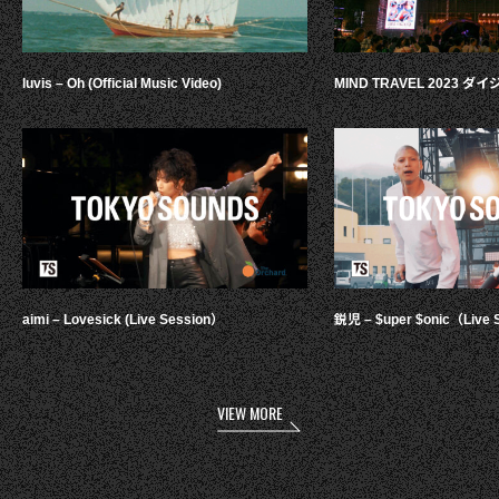
luvis – Oh (Official Music Video)
MIND TRAVEL 2023 
aimi – Lovesick (Live Session）
鋭児 – $uper $onic（Live 
VIEW MORE