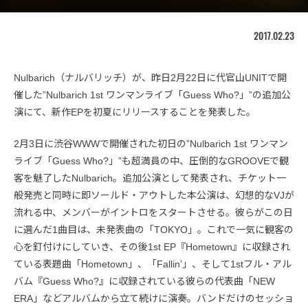
2017.02.23
Nulbarich（ナルバリッチ）が、昨日2月22日に代官山UNITで開
催した”Nulbarich 1st ワンマンライブ「Guess Who?」”の追加公
演にて、新作EPを初夏にリリースすることを発表した。
2月3日に渋谷WWWで開催された初日の”Nulbarich 1st ワンマン
ライブ「Guess Who?」”も超満員の中、圧倒的なGROOVEで観
客を魅了したNulbarich。追加公演として発表され、チケット一
般発売と同時に即ソールド・アウトした本公演は、幻想的なVJが
流れる中、メンバーがイントロをスタートさせる。彼らがこの日
に選んだ1曲目は、未発表曲の「TOKYO」。これで一気に観客の
心を釘付けにしていき、その後1st EP『Hometown』に収録され
ている表題曲「Hometown」、「Fallin’」、そして1stフル・アル
バム『Guess Who?』に収録されている彼らの代表曲「NEW
ERA」などアルバムから立て続けに演奏。バンドだけのセッショ