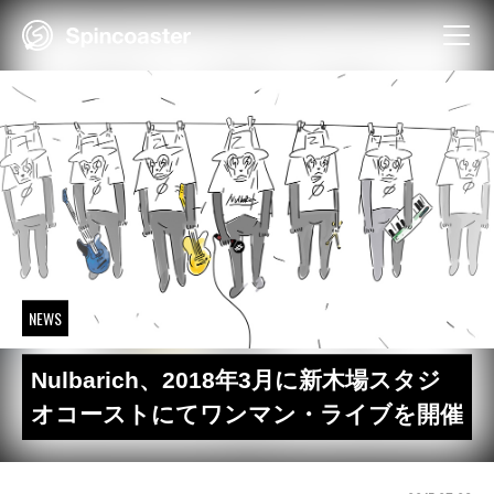
Skip
to
content
NEWS
Nulbarich、2018年3月に新木場スタジ
オコーストにてワンマン・ライブを開催