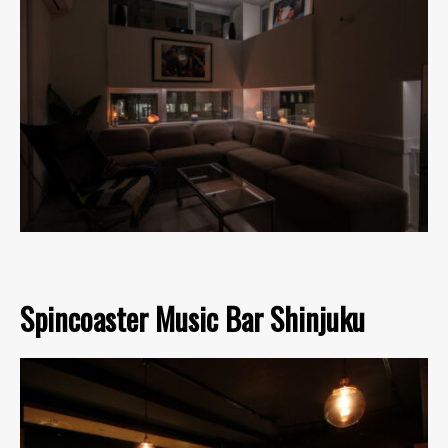
Spincoaster Music Bar Shinjuku