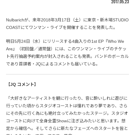
2017.05.23
Nulbarichが、来年2018年3月17日（土）に東京・新木場STUDIO
COASTにてワンマン・ライブを開催することを発表した。
明日5月24日（水）にリリースする4曲入りの1st EP『Who We
Are』（初回盤／通常盤）には、このワンマン・ライブのチケッ
ト先行抽選予約案内が封入されることも発表。バンドのボーカル
であり首謀者・JQによるコメントも届いている。
【JQ コメント】
「大好きなアーティストを観に行ったり、音に酔いしれに遊びに
行っていた頃からスタジオコーストは憧れであり夢であり、さら
にその先に行く為にも絶対立ってみたかったステージ。スタジオ
コーストに向けて全身全霊Showに注ぎ込みたいと思います。想
定から確信へ。そしてさらに新たなフェーズへのスタートを皆と