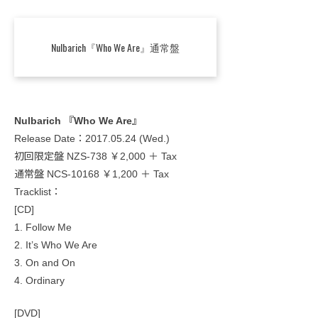
Nulbarich『Who We Are』通常盤
Nulbarich 『Who We Are』
Release Date：2017.05.24 (Wed.)
初回限定盤 NZS-738 ￥2,000 ＋ Tax
通常盤 NCS-10168 ￥1,200 ＋ Tax
Tracklist：
[CD]
1. Follow Me
2. It’s Who We Are
3. On and On
4. Ordinary
[DVD]