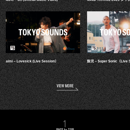
aimi – Lovesick (Live Session）
鋭児 – $uper $onic（Live 
VIEW MORE
PAGE to TOP