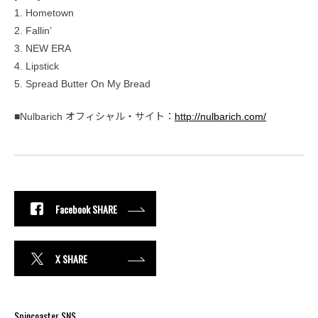
1. Hometown
2. Fallin’
3. NEW ERA
4. Lipstick
5. Spread Butter On My Bread
■Nulbarich オフィシャル・サイト：
http://nulbarich.com/
Facebook SHARE
X SHARE
Spincoaster SNS