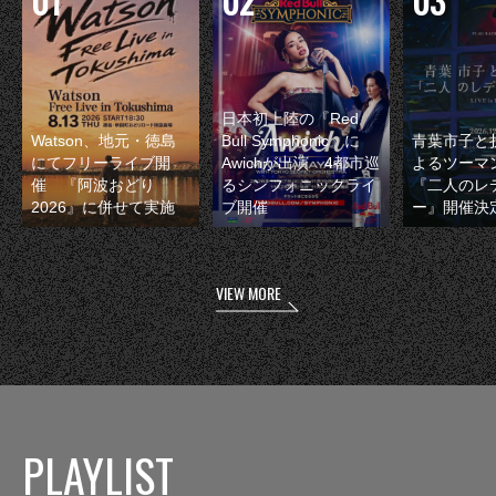
日本初上陸の『Red
Watson、地元・徳島
Bull Symphonic』に
青葉市子と
にてフリーライブ開
Awichが出演 4都市巡
よるツーマ
催 『阿波おどり
るシンフォニックライ
『二人のレ
2026』に併せて実施
ブ開催
ー』開催決
VIEW MORE
PLAYLIST