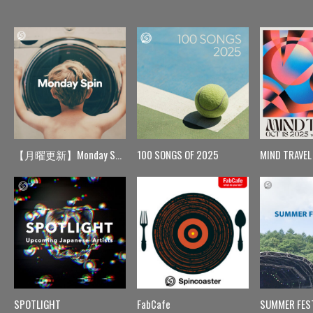
【月曜更新】Monday Spin
100 SONGS OF 2025
MIND TRAVEL
SPOTLIGHT
FabCafe
SUMMER FES