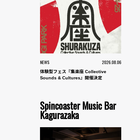
NEWS
2026.08.06
体験型フェス『集楽座 Collective
Sounds & Cultures』開催決定
Spincoaster Music Bar
Kagurazaka