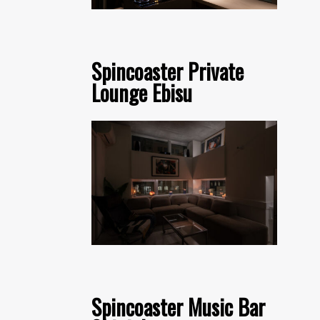
Spincoaster Private
Lounge Ebisu
Spincoaster Music Bar