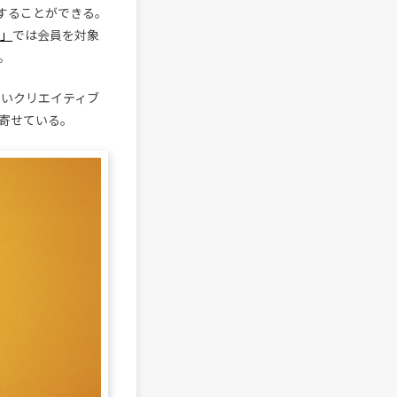
聴することができる。
n」
では会員を対象
。
しいクリエイティブ
寄せている。