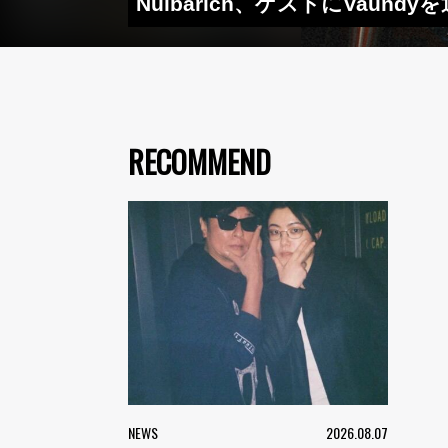
Nulbarich、ゲストにVau
RECOMMEND
NEWS
2026.08.07