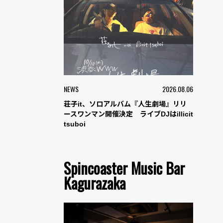
NEWS
2026.08.06
荘子it、ソロアルバム『人生劇場』リリ
ースワンマン開催決定 ライブDJはillicit
tsuboi
Spincoaster Music Bar
Kagurazaka