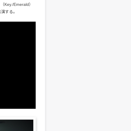
y./Emerald）
出演する。