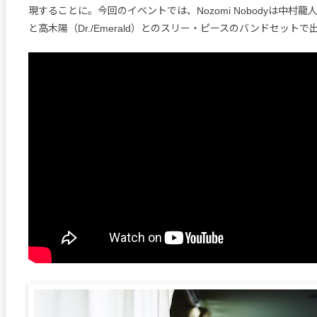
現することに。今回のイベントでは、Nozomi Nobodyは中村龍人（Ke
と高木陽（Dr./Emerald）とのスリー・ピースのバンドセットで