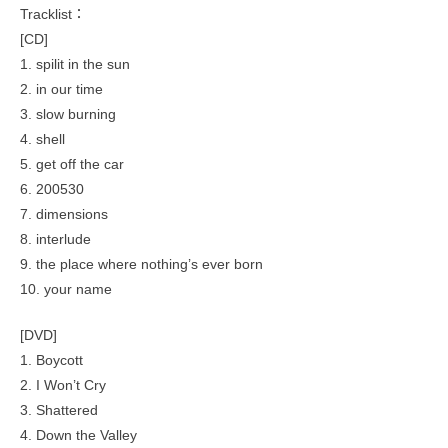
Tracklist：
[CD]
1. spilit in the sun
2. in our time
3. slow burning
4. shell
5. get off the car
6. 200530
7. dimensions
8. interlude
9. the place where nothing’s ever born
10. your name
[DVD]
1. Boycott
2. I Won’t Cry
3. Shattered
4. Down the Valley