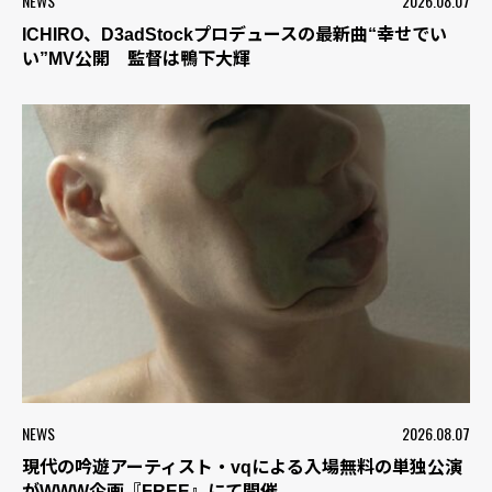
NEWS
2026.08.07
ICHIRO、D3adStockプロデュースの最新曲“幸せでい
い”MV公開 監督は鴨下大輝
NEWS
2026.08.07
現代の吟遊アーティスト・vqによる入場無料の単独公演
がWWW企画『FREE』にて開催