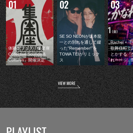
SE SO NEONが坂本龍
一との別れを通して綴
Rachel 
体験型フェス『集楽座
った“Remember!”を
歌舞伎町で
Collective Sounds &
TOWA TEIがリミック
とかする『
Cultures』開催決定
ス
れーーッ』
VIEW MORE
PLAYLIST