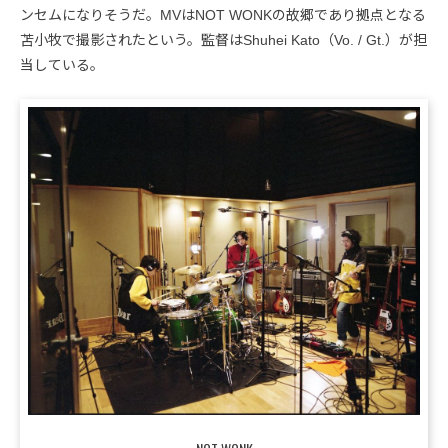
ンセムになりそうだ。MVはNOT WONKの故郷であり拠点となる
苫小牧で撮影されたという。監督はShuhei Kato（Vo. / Gt.）が担
当している。