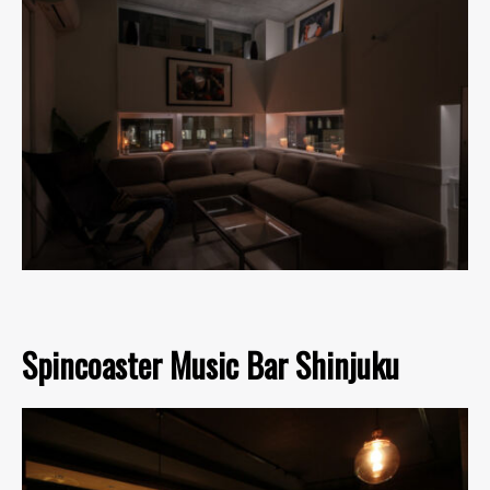
Spincoaster Music Bar Shinjuku