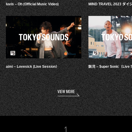
luvis – Oh (Official Music Video)
MIND TRAVEL 2023 
aimi – Lovesick (Live Session）
鋭児 – $uper $onic（Live 
VIEW MORE