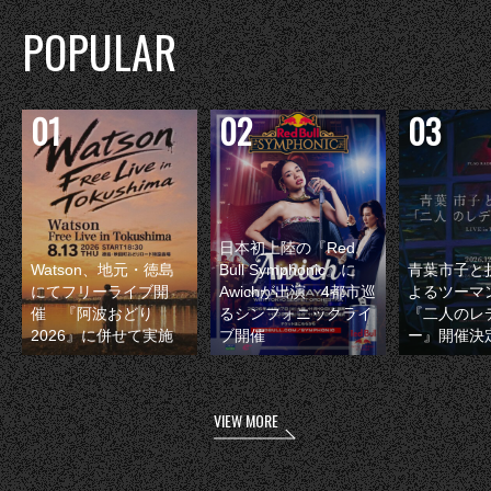
POPULAR
日本初上陸の『Red
Watson、地元・徳島
Bull Symphonic』に
青葉市子と
にてフリーライブ開
Awichが出演 4都市巡
よるツーマ
催 『阿波おどり
るシンフォニックライ
『二人のレ
2026』に併せて実施
ブ開催
ー』開催決
VIEW MORE