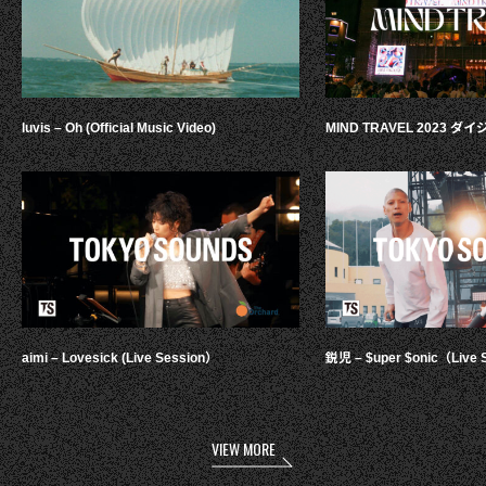
luvis – Oh (Official Music Video)
MIND TRAVEL 2023 
aimi – Lovesick (Live Session）
鋭児 – $uper $onic（Live 
VIEW MORE