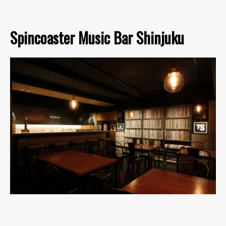
Spincoaster Music Bar Shinjuku