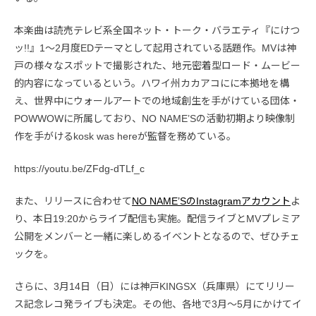
本楽曲は読売テレビ系全国ネット・トーク・バラエティ『にけつ
ッ!!』1〜2月度EDテーマとして起用されている話題作。MVは神
戸の様々なスポットで撮影された、地元密着型ロード・ムービー
的内容になっているという。ハワイ州カカアコにに本拠地を構
え、世界中にウォールアートでの地域創生を手がけている団体・
POWWOWに所属しており、NO NAME’Sの活動初期より映像制
作を手がけるkosk was hereが監督を務めている。
https://youtu.be/ZFdg-dTLf_c
また、リリースに合わせて
NO NAME’SのInstagramアカウント
よ
り、本日19:20からライブ配信も実施。配信ライブとMVプレミア
公開をメンバーと一緒に楽しめるイベントとなるので、ぜひチェ
ックを。
さらに、3月14日（日）には神戸KINGSX（兵庫県）にてリリー
ス記念レコ発ライブも決定。その他、各地で3月〜5月にかけてイ