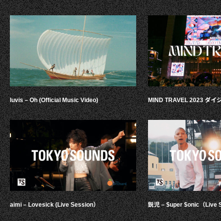
luvis – Oh (Official Music Video)
MIND TRAVEL 2023 
aimi – Lovesick (Live Session）
鋭児 – $uper $onic（Live 