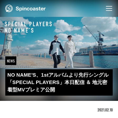
Skip
to
content
NEWS
NO NAME’S、1stアルバムより先行シングル
「SPECIAL PLAYERS」本日配信 ＆ 地元密
着型MVプレミア公開
2021.02.10