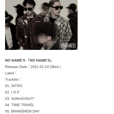
NO NAME’S 『NO NAME’S』
Release Date：2021.02.24 (Wed.)
Label：
Tracklist：
01. INTRO
02. I.G.P
03. SuMmErDaY!!
04. TIME TRAVEL
05. BRANDNEW DAY