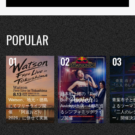
POPULAR
日本初上陸の『Red
Watson、地元・徳島
Bull Symphonic』に
青葉市子と
にてフリーライブ開
Awichが出演 4都市巡
よるツーマ
催 『阿波おどり
るシンフォニックライ
『二人のレ
2026』に併せて実施
ブ開催
ー』開催決