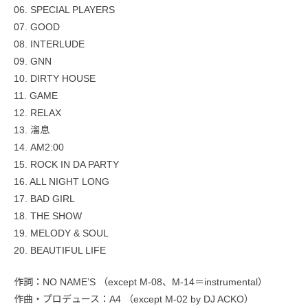
06. SPECIAL PLAYERS
07. GOOD
08. INTERLUDE
09. GNN
10. DIRTY HOUSE
11. GAME
12. RELAX
13. 溜息
14. AM2:00
15. ROCK IN DA PARTY
16. ALL NIGHT LONG
17. BAD GIRL
18. THE SHOW
19. MELODY & SOUL
20. BEAUTIFUL LIFE
作詞：NO NAME’S （except M-08、M-14＝instrumental）
作曲・プロデュース：A4 （except M-02 by DJ ACKO）