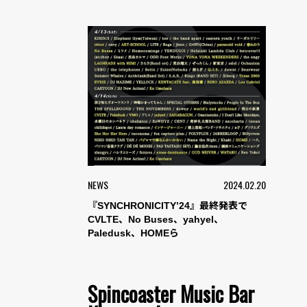
NEWS
2024.02.20
『SYNCHRONICITY’24』最終発表で
CVLTE、No Buses、yahyel、
Paledusk、HOMEら
Spincoaster Music Bar