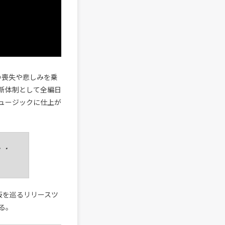
。過去の喪失や悲しみを乗
新体制として全編日
ュージックに仕上が
・・
阪を巡るリリースツ
る。