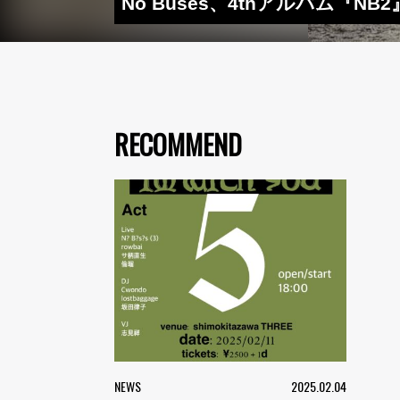
No Buses、4thアルバム
RECOMMEND
NEWS
2025.02.04