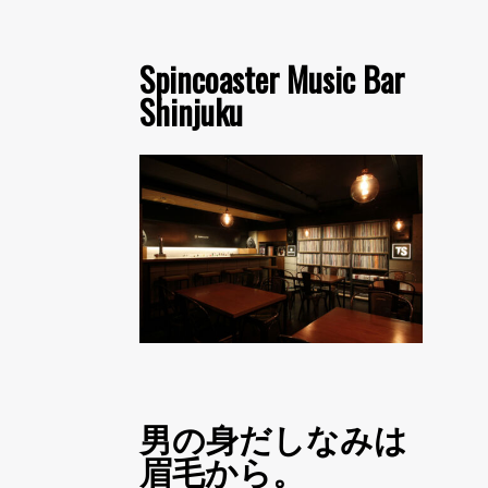
Spincoaster Music Bar
Shinjuku
男の身だしなみは
眉毛から。