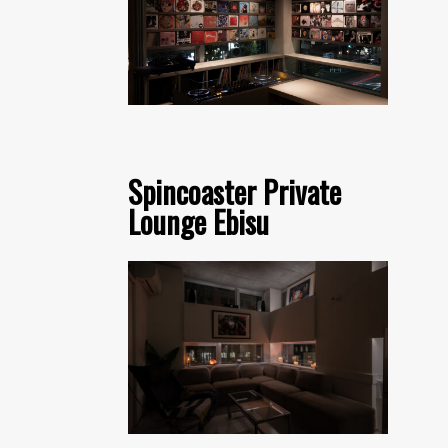
Spincoaster Private
Lounge Ebisu