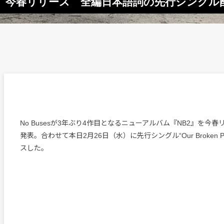
『NB2』今春リリース 全編日本語詞の先行シングル
No Busesが3年ぶり4作目となるニューアルバム『NB2』を今
発表。合わせて本日2月26日（水）に先行シングル“Our Broken Pr
スした。