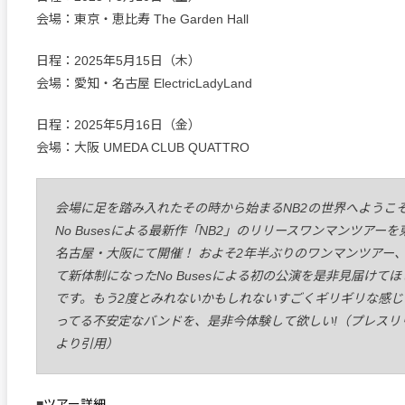
会場：東京・恵比寿 The Garden Hall
日程：2025年5月15日（木）
会場：愛知・名古屋 ElectricLadyLand
日程：2025年5月16日（金）
会場：大阪 UMEDA CLUB QUATTRO
会場に足を踏み入れたその時から始まるNB2の世界へようこ
No Busesによる最新作「NB2」のリリースワンマンツアーを
名古屋・大阪にて開催！ およそ2年半ぶりのワンマンツアー
て新体制になったNo Busesによる初の公演を是非見届けてほ
です。もう2度とみれないかもしれないすごくギリギリな感じ
ってる不安定なバンドを、是非今体験して欲しい!（プレスリ
より引用）
■
ツアー詳細