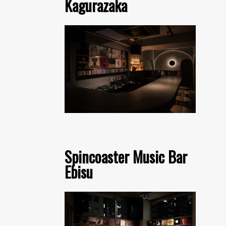
Kagurazaka
Spincoaster Music Bar
Ebisu