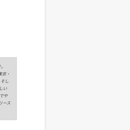
そ。
東京・
、そし
しい
でや
リース