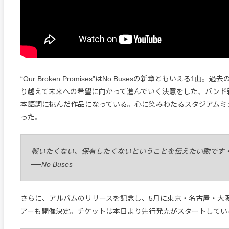
“Our Broken Promises”はNo Busesの新章ともいえる1曲
り越えて未来への希望に向かって進んでいく決意をした、バンド
本語詞に挑んだ作品になっている。心に染みわたるスタジアムミ
った。
戦いたくない、保有したくないということを伝えたい歌です
──No Buses
さらに、アルバムのリリースを記念し、5月に東京・名古屋・大
アーも開催決定。チケットは本日より先行発売がスタートしてい