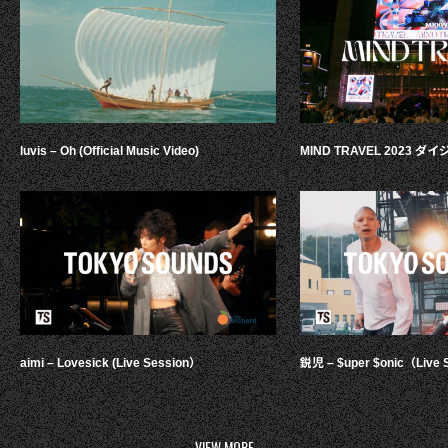
luvis – Oh (Official Music Video)
MIND TRAVEL 2023 
aimi – Lovesick (Live Session）
鋭児 – $uper $onic（Live 
VIEW MORE