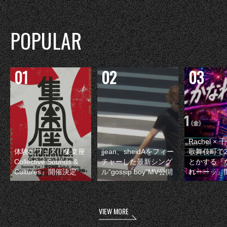
POPULAR
Rachel 
体験型フェス『集楽座
jjean、sheidAをフィー
歌舞伎町で
Collective Sounds &
チャーした最新シング
とかする『
Cultures』開催決定
ル“gossip boy”MV公開
れーーッ』
VIEW MORE