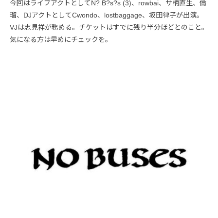
今回はライブアクトとしてN? B?s?s (3)、rowbai、サ柄直生、倫
瑠、DJアクトとしてCwondo、lostbaggage、坂田律子が出演。
VJは志見祥が務める。チケットはすでに残り半分ほどとのこと。
気になる方は早めにチェックを。