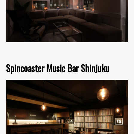
Spincoaster Music Bar Shinjuku