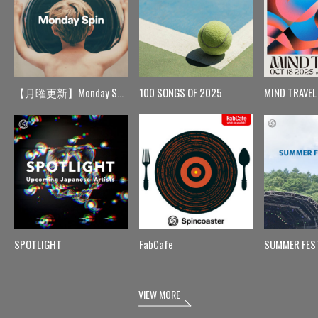
【月曜更新】Monday Spin
100 SONGS OF 2025
MIND TRAVEL
SPOTLIGHT
FabCafe
SUMMER FES
VIEW MORE