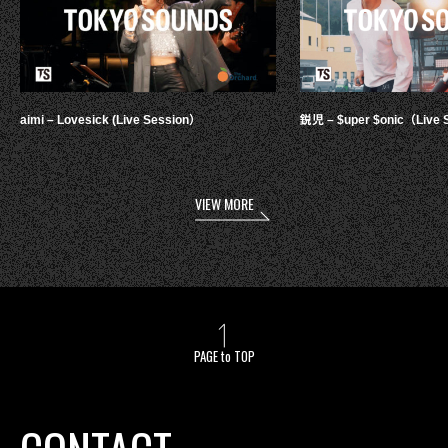
aimi – Lovesick (Live Session）
鋭児 – $uper $onic（Live 
VIEW MORE
PAGE to TOP