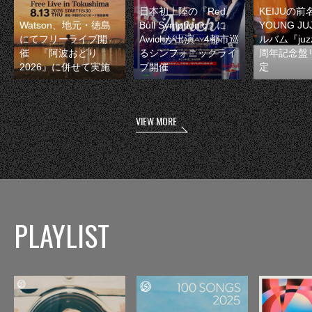
日本初上陸の『Red
KEIJUの
Watson、地元・徳島
Bull Symphonic』に
YOUNG JU
にてフリーライブ開
Awichが出演 4都市巡
ルバム『juzz
催 『阿波おどり
るシンフォニックライ
周年記念盤
2026』に併せて実施
ブ開催
定
VIEW MORE
PLAYLIST