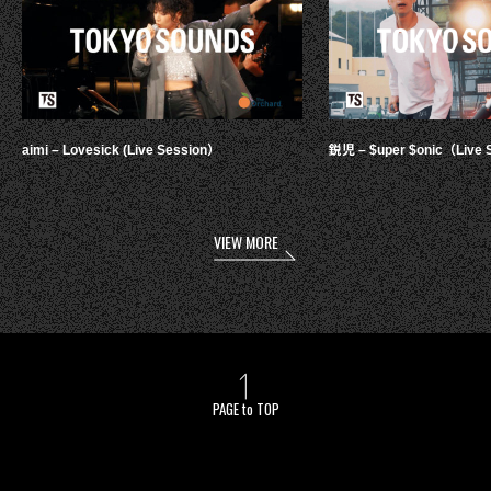
aimi – Lovesick (Live Session）
鋭児 – $uper $onic（Live 
VIEW MORE
PAGE to TOP