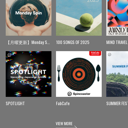
【月曜更新】Monday Spin
100 SONGS OF 2025
MIND TRAVEL
SPOTLIGHT
FabCafe
SUMMER FES
VIEW MORE