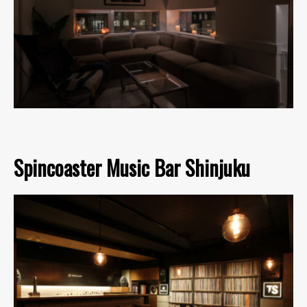
Spincoaster Music Bar Shinjuku