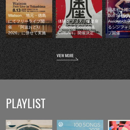
日本初上陸の
Watson、地元・徳島
Bull Symp
にてフリーライブ開
体験型フェス『集楽座
Awichが
催 『阿波おどり
Collective Sounds &
るシンフォ
2026』に併せて実施
Cultures』開催決定
ブ開催
VIEW MORE
PLAYLIST