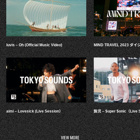
luvis – Oh (Official Music Video)
MIND TRAVEL 2023 
aimi – Lovesick (Live Session）
鋭児 – $uper $onic（Live 
VIEW MORE