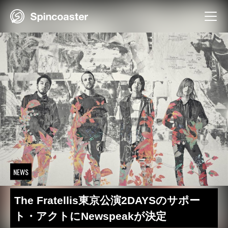
Skip
to
content
NEWS
The Fratellis東京公演2DAYSのサポー
ト・アクトにNewspeakが決定