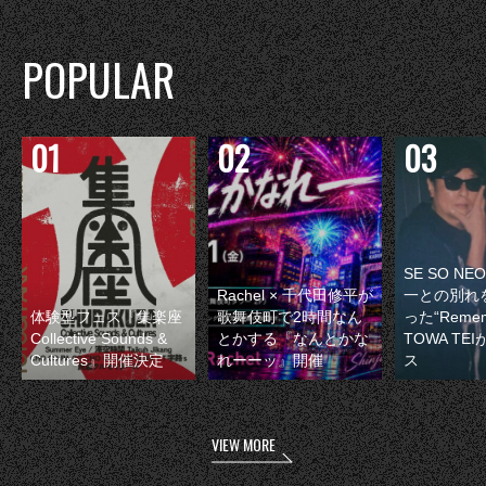
POPULAR
SE SO N
Rachel × 千代田修平が
一との別れ
体験型フェス『集楽座
歌舞伎町で2時間なん
った“Remem
Collective Sounds &
とかする『なんとかな
TOWA TE
Cultures』開催決定
れーーッ』開催
ス
VIEW MORE