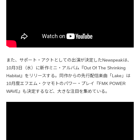
また、サポート・アクトとしての出演が決定したNewspeakは、
10月3日（水）に新作ミニ・アルバム『Out Of The Shrinking
Habitat』をリリースする。同作からの先行配信楽曲「Lake」は
10月度エフエム・クマモトのパワー・プレイ『FMK POWER
WAVE』も決定するなど、大きな注目を集めている。