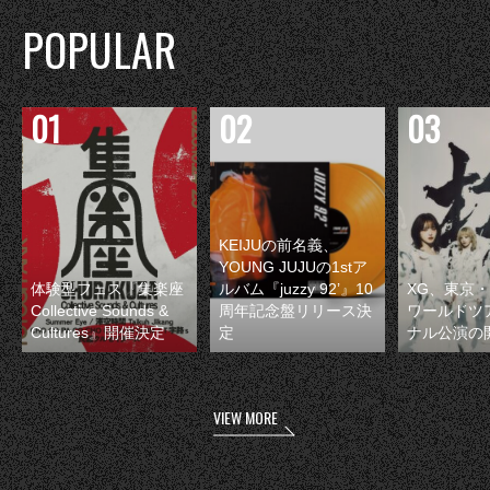
POPULAR
KEIJUの前名義、
YOUNG JUJUの1stア
体験型フェス『集楽座
ルバム『juzzy 92’』10
XG、東京
Collective Sounds &
周年記念盤リリース決
ワールドツ
Cultures』開催決定
定
ナル公演の
VIEW MORE