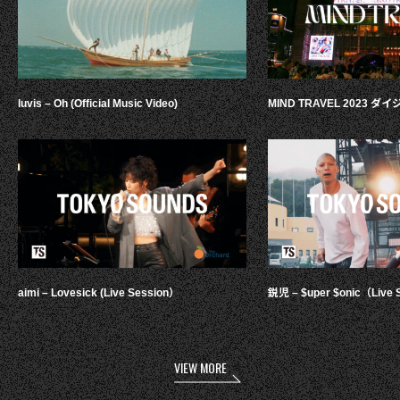
luvis – Oh (Official Music Video)
MIND TRAVEL 2023 
aimi – Lovesick (Live Session）
鋭児 – $uper $onic（Live 
VIEW MORE