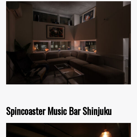
Spincoaster Music Bar Shinjuku