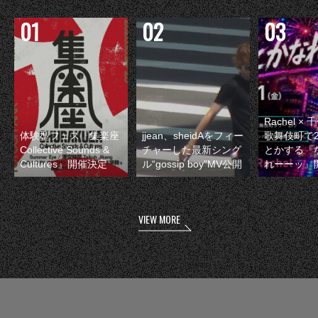
Rachel 
体験型フェス『集楽座
jjean、sheidAをフィー
歌舞伎町で
Collective Sounds &
チャーした最新シング
とかする『
Cultures』開催決定
ル“gossip boy”MV公開
れーーッ』
VIEW MORE