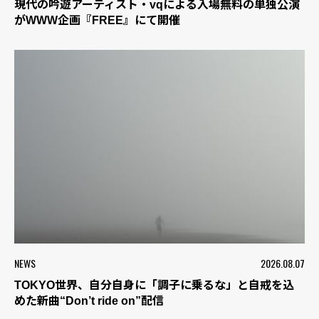
現代の吟遊アーティスト・vqによる入場無料の単独公演
がWWW企画『FREE』にて開催
NEWS
2026.08.07
TOKYO世界、自分自身に「調子に乗るな」と自戒を込
めた新曲“Don’t ride on”配信