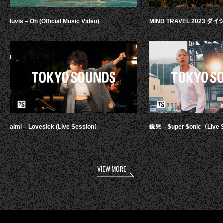
luvis – Oh (Official Music Video)
MIND TRAVEL 2023 
aimi – Lovesick (Live Session）
鋭児 – $uper $onic（Live 
VIEW MORE