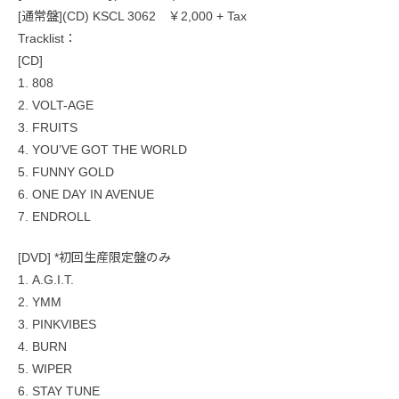
[通常盤](CD) KSCL 3062 ￥2,000 + Tax
Tracklist：
[CD]
1. 808
2. VOLT-AGE
3. FRUITS
4. YOU’VE GOT THE WORLD
5. FUNNY GOLD
6. ONE DAY IN AVENUE
7. ENDROLL
[DVD] *初回生産限定盤のみ
1. A.G.I.T.
2. YMM
3. PINKVIBES
4. BURN
5. WIPER
6. STAY TUNE