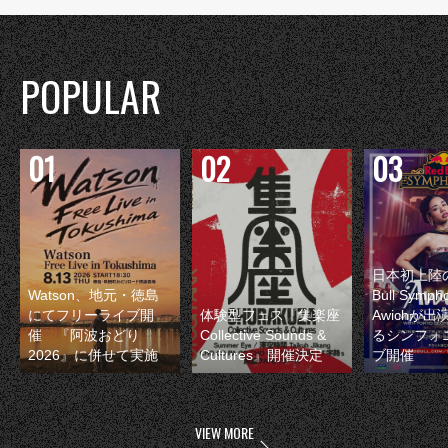
POPULAR
日本初上陸の
Watson、地元・徳島
Bull Symp
にてフリーライブ開
体験型フェス『集楽座
Awichが
催 『阿波おどり
Collective Sounds &
るシンフォ
2026』に併せて実施
Cultures』開催決定
ブ開催
VIEW MORE