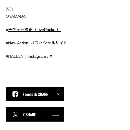
[VJ]
OYAMADA
■
チケット詳細（LivePocket）
■
New Action! オフィシャルサイト
■HALLEY：
Instagram
/
X
Facebook SHARE
X SHARE