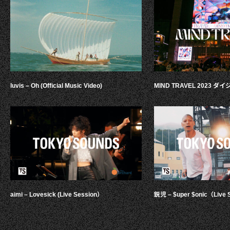
luvis – Oh (Official Music Video)
MIND TRAVEL 2023 
aimi – Lovesick (Live Session）
鋭児 – $uper $onic（Live 