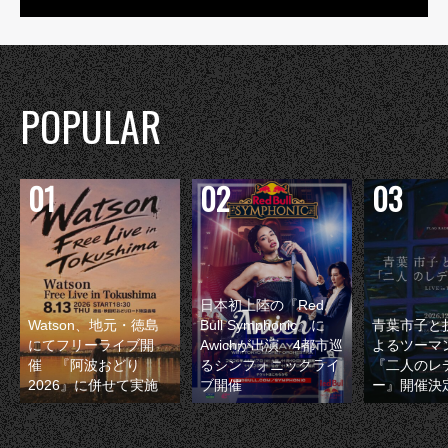
POPULAR
日本初上陸の『Red
Watson、地元・徳島
Bull Symphonic』に
青葉市子と
にてフリーライブ開
Awichが出演 4都市巡
よるツーマ
催 『阿波おどり
るシンフォニックライ
『二人のレ
2026』に併せて実施
ブ開催
ー』開催決