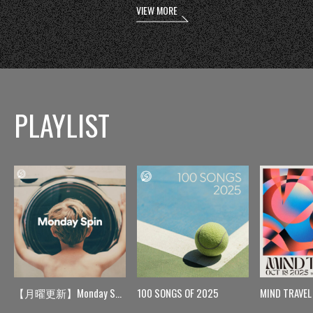
VIEW MORE
PLAYLIST
【月曜更新】Monday Spin
100 SONGS OF 2025
MIND TRAVEL