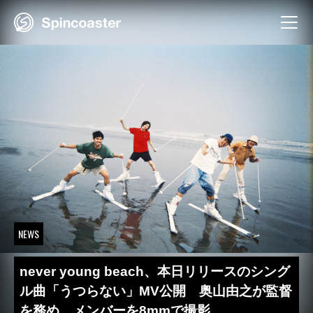
Skip
to
content
NEWS
never young beach、本日リリースのシング
ル曲「うつらない」MV公開 奥山由之が監督
を務め、メンバーを8mmで撮影