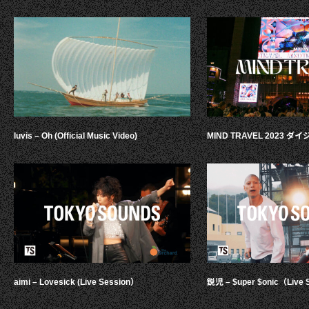
luvis – Oh (Official Music Video)
MIND TRAVEL 2023 
aimi – Lovesick (Live Session）
鋭児 – $uper $onic（Live 