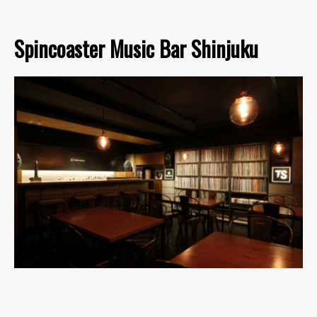
Spincoaster Music Bar Shinjuku