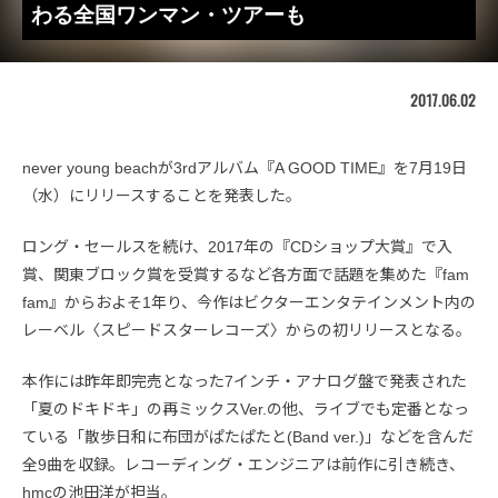
わる全国ワンマン・ツアーも
2017.06.02
never young beachが3rdアルバム『A GOOD TIME』を7月19日
（水）にリリースすることを発表した。
ロング・セールスを続け、2017年の『CDショップ大賞』で入
賞、関東ブロック賞を受賞するなど各方面で話題を集めた『fam
fam』からおよそ1年り、今作はビクターエンタテインメント内の
レーベル〈スピードスターレコーズ〉からの初リリースとなる。
本作には昨年即完売となった7インチ・アナログ盤で発表された
「夏のドキドキ」の再ミックスVer.の他、ライブでも定番となっ
ている「散歩日和に布団がぱたぱたと(Band ver.)」などを含んだ
全9曲を収録。レコーディング・エンジニアは前作に引き続き、
hmcの池田洋が担当。