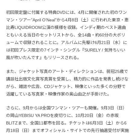
初回限定盤に付属する特典DVDには、4月に開催された初のワン
マン・ツアー”April O’Neal”から4月8日（土）に行われた東京・恵
比寿LIQUIDROOM公演の模様を収録。インディ期のベスト選曲
ともいえる当日のセットリストから、全14曲・約60分の大ボリ
ュームで収録されることに。アルバムに先駆け6月21日（水）に
は初回プレス限定の7インチ・シングル『SURELY / 気持ちいい
風が吹いたんです』もリリースされる。
また、ジャケット写真のアート・ディレクションは、弱冠25歳で
講談社出版文化賞写真賞を受賞し、精力的に作品を発表し続けな
がら、雑誌や広告、CDジャケット、映像といった多くの分野で
活躍している写真家・映像作家の奥山由之が手掛けた。
さらに、9月からは全国ワンマン・ツアーも開催。9月3日（日）
の岡山YEBISU YA PROを皮切りに、10月20日（金）の赤坂
BLITZまで、全国11都市を回る。チケットは6月3日（土）から6
月18日（日）までオフィシャル・サイトでの先行抽選受付が実施