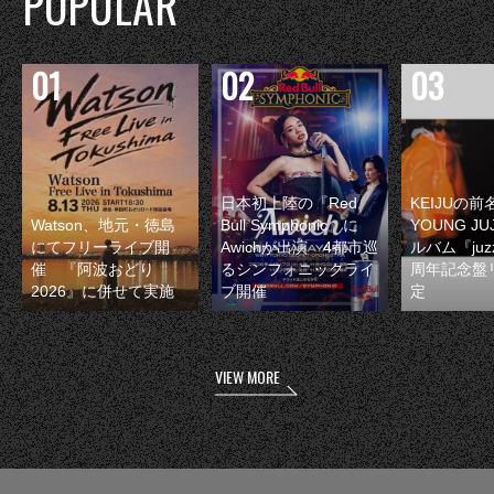
POPULAR
日本初上陸の『Red
KEIJUの
Watson、地元・徳島
Bull Symphonic』に
YOUNG JU
にてフリーライブ開
Awichが出演 4都市巡
ルバム『juzz
催 『阿波おどり
るシンフォニックライ
周年記念盤
2026』に併せて実施
ブ開催
定
VIEW MORE