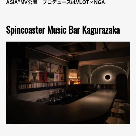
ASIA”MV公開 プロデュースはVLOT × NGA
Spincoaster Music Bar Kagurazaka