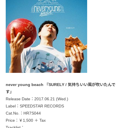
never young beach 『SURELY / 気持ちいい風が吹いたんで
す』
Release Date：2017.06.21 (Wed.)
Label：SPEEDSTAR RECORDS
Cat.No.：HR7S044
Price：￥1,500 ＋ Tax
Tracklist：