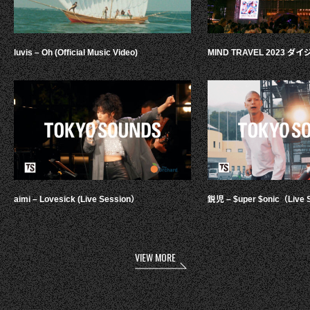
luvis – Oh (Official Music Video)
MIND TRAVEL 2023 
aimi – Lovesick (Live Session）
鋭児 – $uper $onic（Live 
VIEW MORE