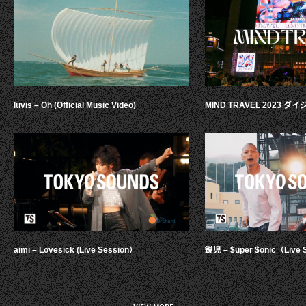
luvis – Oh (Official Music Video)
MIND TRAVEL 2023 
aimi – Lovesick (Live Session）
鋭児 – $uper $onic（Live 