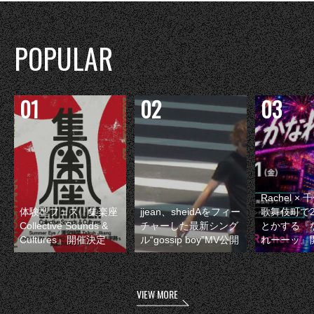
POPULAR
Rachel 
体験型フェス『集楽座
jjean、sheidAをフィー
歌舞伎町で
Collective Sounds &
チャーした最新シング
とかする『
Cultures』開催決定
ル“gossip boy”MV公開
れーーッ』
VIEW MORE