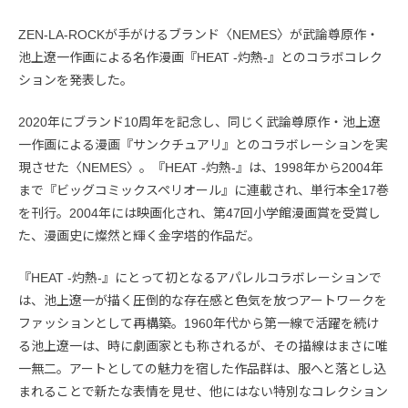
ZEN-LA-ROCKが手がけるブランド〈NEMES〉が武論尊原作・
池上遼一作画による名作漫画『HEAT -灼熱-』とのコラボコレク
ションを発表した。
2020年にブランド10周年を記念し、同じく武論尊原作・池上遼
一作画による漫画『サンクチュアリ』とのコラボレーションを実
現させた〈NEMES〉。『HEAT -灼熱-』は、1998年から2004年
まで『ビッグコミックスペリオール』に連載され、単行本全17巻
を刊行。2004年には映画化され、第47回小学館漫画賞を受賞し
た、漫画史に燦然と輝く金字塔的作品だ。
『HEAT -灼熱-』にとって初となるアパレルコラボレーションで
は、池上遼一が描く圧倒的な存在感と色気を放つアートワークを
ファッションとして再構築。1960年代から第一線で活躍を続け
る池上遼一は、時に劇画家とも称されるが、その描線はまさに唯
一無二。アートとしての魅力を宿した作品群は、服へと落とし込
まれることで新たな表情を見せ、他にはない特別なコレクション