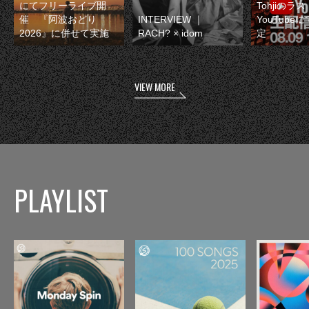
にてフリーライブ開
Tohjiのラ
催 『阿波おどり
INTERVIEW ｜
YouTube
2026』に併せて実施
RACH? × idom
定
VIEW MORE
PLAYLIST