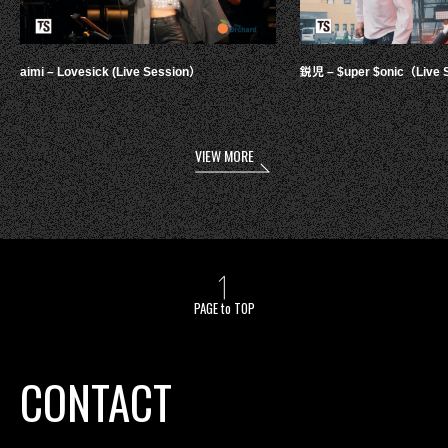
aimi – Lovesick (Live Session）
鋭児 – $uper $onic（Live 
VIEW MORE
PAGE to TOP
CONTACT