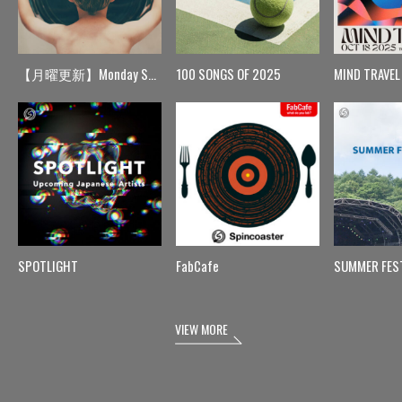
【月曜更新】Monday Spin
100 SONGS OF 2025
MIND TRAVEL
SPOTLIGHT
FabCafe
SUMMER FES
VIEW MORE