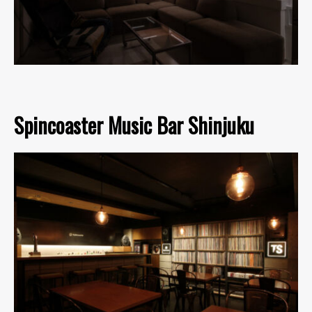
Spincoaster Music Bar Shinjuku