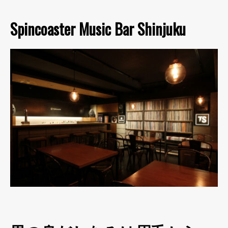
Spincoaster Music Bar Shinjuku