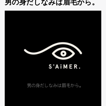
男の身だしなみは眉毛から。