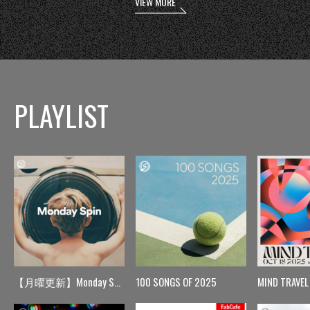
VIEW MORE
PLAYLIST
【月曜更新】Monday Spin
100 SONGS OF 2025
MIND TRAVEL