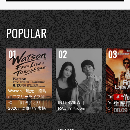
POPULAR
Watson、地元・徳島
にてフリーライブ開
Tohjiのラ
催 『阿波おどり
INTERVIEW ｜
YouTube
2026』に併せて実施
RACH? × idom
定