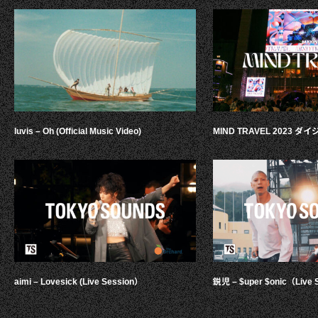
luvis – Oh (Official Music Video)
MIND TRAVEL 2023 
aimi – Lovesick (Live Session）
鋭児 – $uper $onic（Live 