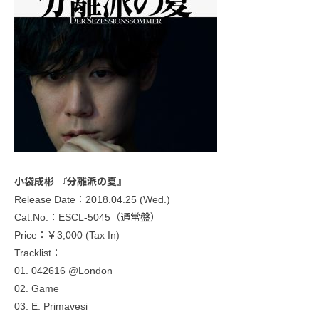
小袋成彬 『分離派の夏』
Release Date：2018.04.25 (Wed.)
Cat.No.：ESCL-5045（通常盤）
Price：￥3,000 (Tax In)
Tracklist：
01. 042616 @London
02. Game
03. E. Primavesi