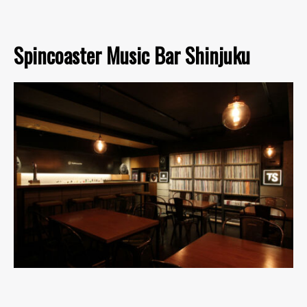
Spincoaster Music Bar Shinjuku