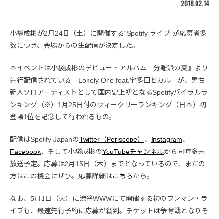
2018.02.14
小袋成彬が2月24日（土）に開催する“Spotify ライブ”が応募者多
数につき、会場からの生配信が決定した。
本イベントは小袋成彬のデビュー・アルバム『分離派の夏』より
先行配信されている「Lonely One feat.宇多田ヒカル」が、男性
新人ソロアーティストとして国内史上初となるSpotifyバイラルラ
ンキング（※）1月25日付のウィークリーランキング（日本）初
登場1位を記念して行われるもの。
配信はSpotify Japanの
Twitter（Periscope）
、
Instagram
、
Facebook
、そして小袋成彬の
YouTubeチャンネル
から同時多元
放送予定。応募は2月15日（木）までとなっているので、まだの
方はこの機会にぜひ。応募詳細は
こちら
から。
なお、5月1日（火）に渋谷WWWにて開催する初のワンマン・ラ
イブも、最速先行予約に応募が殺到。チケットは争奪戦となりそ