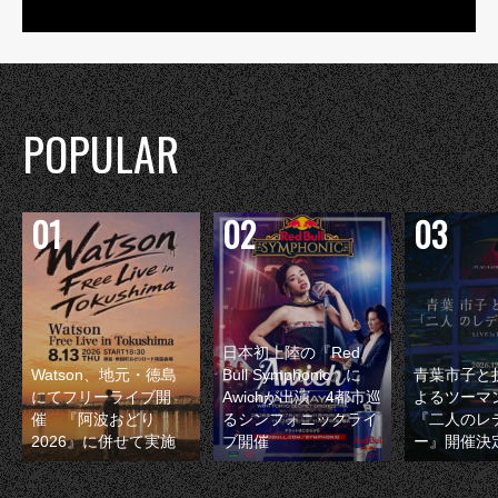
POPULAR
日本初上陸の『Red
Watson、地元・徳島
Bull Symphonic』に
青葉市子と
にてフリーライブ開
Awichが出演 4都市巡
よるツーマ
催 『阿波おどり
るシンフォニックライ
『二人のレ
2026』に併せて実施
ブ開催
ー』開催決