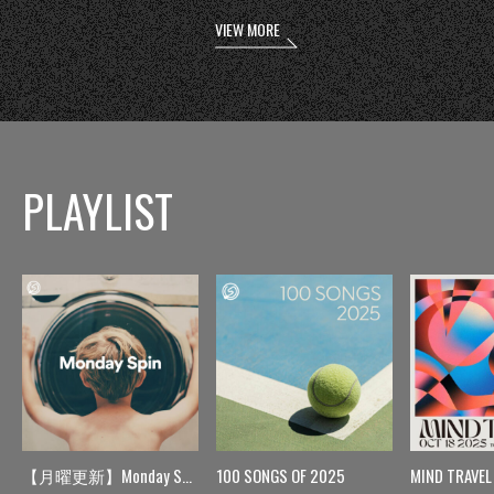
VIEW MORE
PLAYLIST
【月曜更新】Monday Spin
100 SONGS OF 2025
MIND TRAVEL