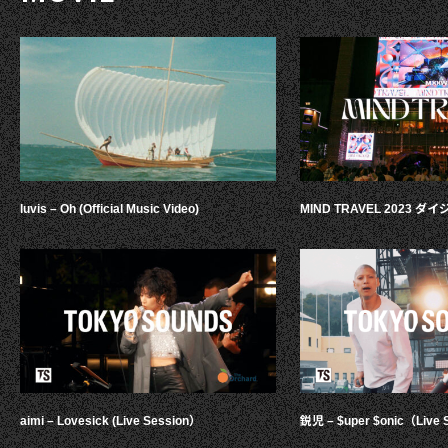
luvis – Oh (Official Music Video)
MIND TRAVEL 2023 
aimi – Lovesick (Live Session）
鋭児 – $uper $onic（Live 