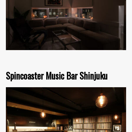
Spincoaster Music Bar Shinjuku