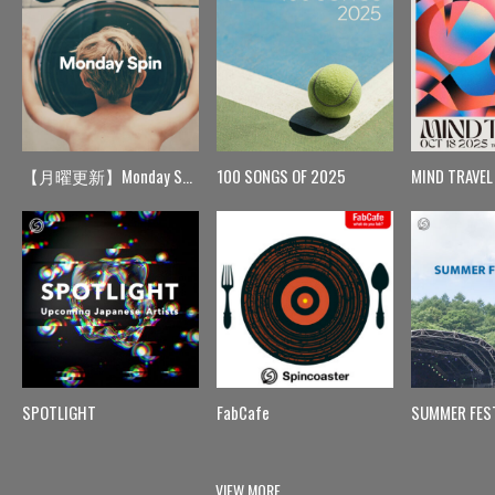
【月曜更新】Monday Spin
100 SONGS OF 2025
MIND TRAVEL
SPOTLIGHT
FabCafe
SUMMER FES
VIEW MORE