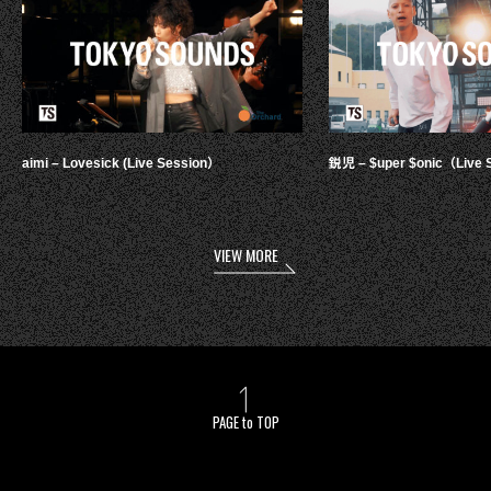
aimi – Lovesick (Live Session）
鋭児 – $uper $onic（Live 
VIEW MORE
PAGE to TOP