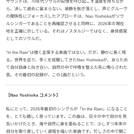
サウンドは、70年代ソウルの記憶を呼び起こす温度を持ちなが
ら、決して過去に留まらない。装飾を削ぎ落とし、声とグルーヴ
の関係性にフォーカスしたアプローチは、Nao Yoshiokaがソウ
ルシンガーであることを再確認させると同時に、2026年の現在
地を正確に示している。それはノスタルジーではなく、身体感覚
としてのソウルだ。
“In the Rain”は強く主張する楽曲ではない。だが、静かに長く残
る。世界を巡り、多くを経験してきたNao Yoshiokaが、あらため
て自分自身と向き合い、自然の中で呼吸を整えた先に鳴らされた
音。その最初の記録が、この1曲だという。
【Nao Yoshioka コメント】
私にとって、2026年最初のシングルが「In the Rain」になること
を、とても嬉しく思っています。この曲は、日々の中で自分を見
失いかけたとき、海や自然に身を委ねることで、少しずつ本来の
自分を取り戻していく過程を描いた楽曲です。忙しさの中で聞こ