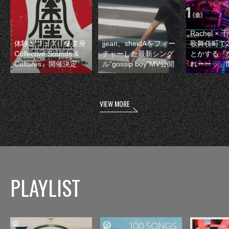
Rachel 
体験型フェス『集楽座
jjean、sheidAをフィー
歌舞伎町で
Collective Sounds &
チャーした最新シング
とかする『
Cultures』開催決定
ル“gossip boy”MV公開
れーーッ』
VIEW MORE
PLAYLIST