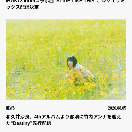
IBUKI × idomコラボ曲“SLIDE LIKE THIS”、レゲエリミ
ックス配信決定
NEWS
2026.08.05
和久井沙良、4thアルバムより客演に竹内アンナを迎え
た“Destiny”先行配信