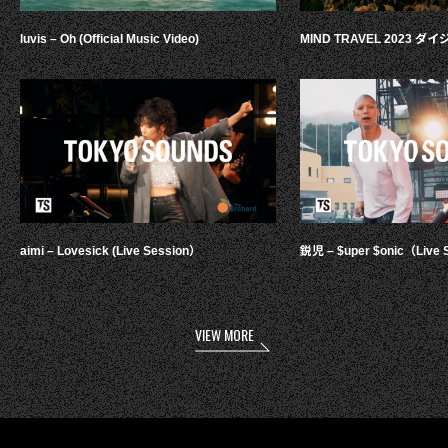
luvis – Oh (Official Music Video)
MIND TRAVEL 2023 
aimi – Lovesick (Live Session）
鋭児 – $uper $onic（Live 
VIEW MORE