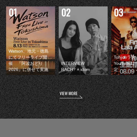
Watson、地元・徳島
にてフリーライブ開
Tohjiのラ
催 『阿波おどり
INTERVIEW ｜
YouTube
2026』に併せて実施
RACH? × idom
定
VIEW MORE