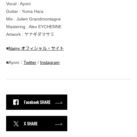
Vocal : Ayoni
Guitar : Yuma Hara
Mix : Julien Grandmontagne
Mastering : Alex EYCHENNE
Artwork : ヤナギダマサミ
■
Namy オフィシャル・サイト
■Ayoni：
Twitter
/
Instagram
Facebook SHARE
X SHARE