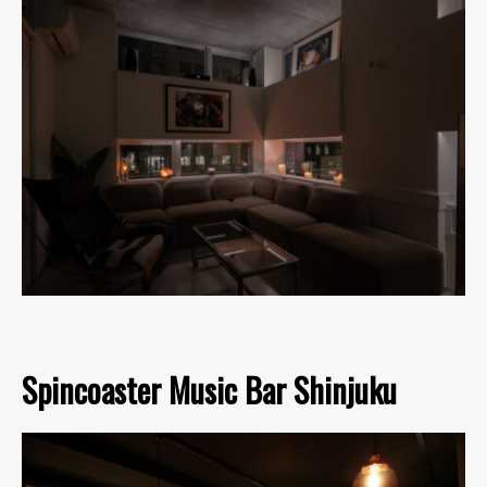
Spincoaster Music Bar Shinjuku