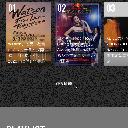
日本初上陸の『Red
KEIJUの
Watson、地元・徳島
Bull Symphonic』に
YOUNG JU
にてフリーライブ開
Awichが出演 4都市巡
ルバム『juzz
催 『阿波おどり
るシンフォニックライ
周年記念盤
2026』に併せて実施
ブ開催
定
VIEW MORE