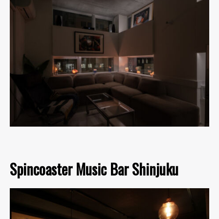
Spincoaster Music Bar Shinjuku