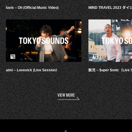
luvis – Oh (Official Music Video)
MIND TRAVEL 2023 
aimi – Lovesick (Live Session）
鋭児 – $uper $onic（Live 
VIEW MORE