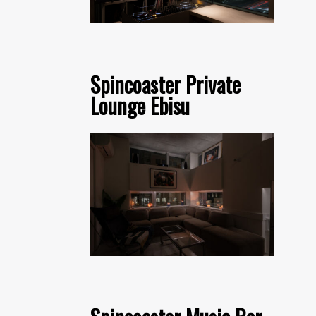
Spincoaster Private
Lounge Ebisu