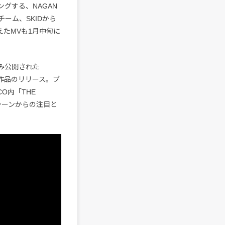
グする、NAGAN
ーム、SKIDから
迎えたMVも1月中旬に
のみ公開された
た作品のリリース。ブ
CO内「THE
ン・シーンからの注目と