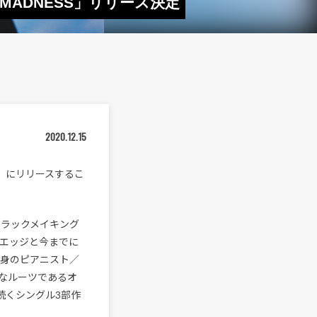
 MADNESS」リリース決定
2020.12.15
日（水）にリリースするこ
tがトラックメイキング
前のエッジと今までに
出身のピアニスト／
大きなルーツであるオ
続くシングル3部作