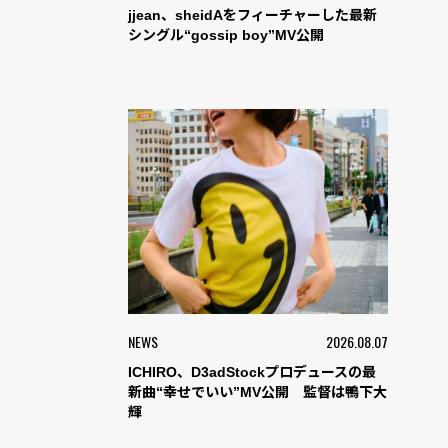
jjean、sheidAをフィーチャーした最新
シングル“gossip boy”MV公開
NEWS
2026.08.07
ICHIRO、D3adStockプロデュースの最
新曲“幸せでいい”MV公開 監督は鴨下大
輝