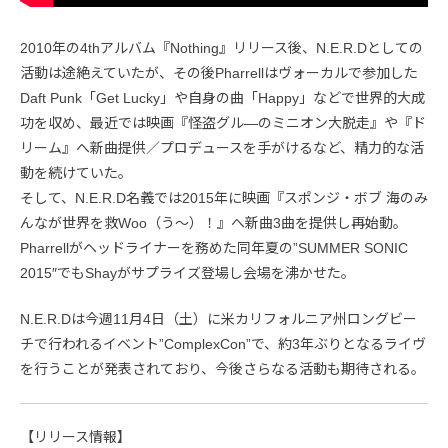
2010年の4thアルバム『Nothing』リリース後、N.E.R.Dとしての
活動は途絶えていたが、その後Pharrellはヴォーカルで参加した
Daft Punk「Get Lucky」や自身の曲「Happy」などで世界的大成
功を収め、最近では映画『怪盗グル―のミニオン大脱走』や『ド
リーム』へ新曲提供／プロデュースを手がけるなど、精力的な活
動を続けていた。
そして、N.E.R.D名義では2015年に映画『スポンジ・ボブ 海のみ
んなが世界を救Woo（う～）！』へ新曲3曲を提供し再始動。
Pharrellがヘッドライナーを務めた同年夏の”SUMMER SONIC
2015″でもShayがサプライズ登場し会場を沸かせた。
N.E.R.Dは今週11月4日（土）に米カリフォルニア州ロングビー
チで行われるイベント”ComplexCon”で、約3年ぶりとなるライヴ
を行うことが発表されており、今後さらなる活動も期待される。
【リリース情報】