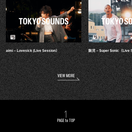
aimi – Lovesick (Live Session）
鋭児 – $uper $onic（Live 
VIEW MORE
PAGE to TOP