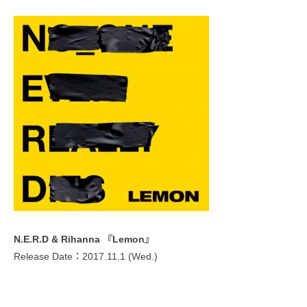
N.E.R.D & Rihanna 『Lemon』
Release Date：2017.11.1 (Wed.)