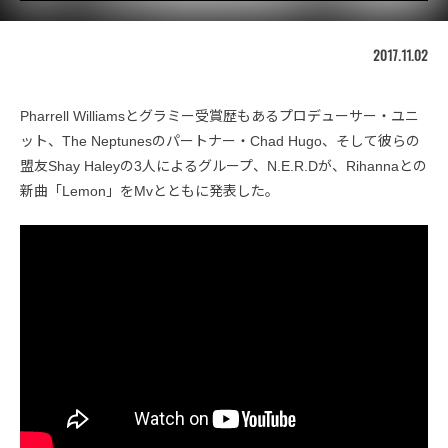
2017.11.02
Pharrell Williamsとグラミー受賞歴もあるプロデューサー・ユニ
ット、The Neptunesのパートナー・Chad Hugo、そして彼らの
盟友Shay Haleyの3人によるグループ、N.E.R.Dが、Rihannaとの
新曲「Lemon」をMvとともに発表した。