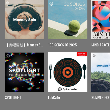
【月曜更新】Monday Spin
100 SONGS OF 2025
MIND TRAVEL
SPOTLIGHT
FabCafe
SUMMER FES