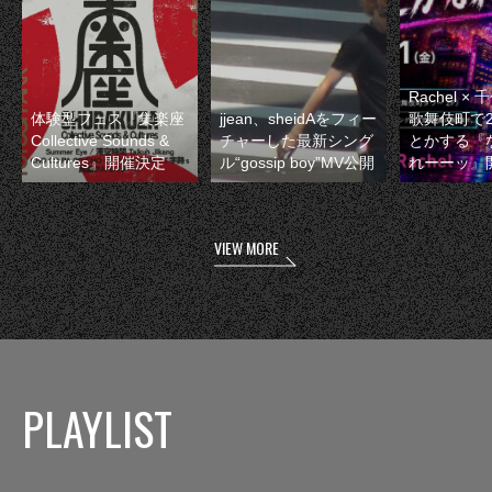
Rachel 
体験型フェス『集楽座
jjean、sheidAをフィー
歌舞伎町で
Collective Sounds &
チャーした最新シング
とかする『
Cultures』開催決定
ル“gossip boy”MV公開
れーーッ』
VIEW MORE
PLAYLIST