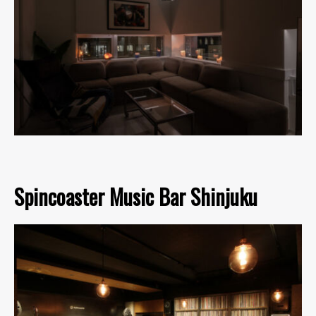
Spincoaster Music Bar Shinjuku