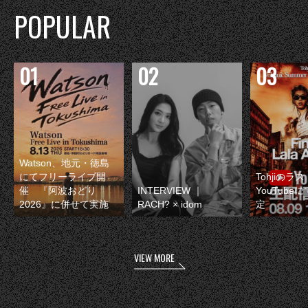
POPULAR
Watson、地元・徳島
にてフリーライブ開
Tohjiのラ
催 『阿波おどり
INTERVIEW ｜
YouTube
2026』に併せて実施
RACH? × idom
定
VIEW MORE