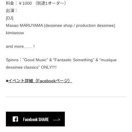
料金：￥1000 （別途1オーダー）
出演：
[DJ]
Masao MARUYAMA (dessinee shop / production dessinee)
kimiwoow
and more……！
Spinns：”Good Music” & “Fantastic Something” & “musique
dessinee classics” ONLY!!!!
■
イベント詳細（Facebookページ）
Facebook SHARE