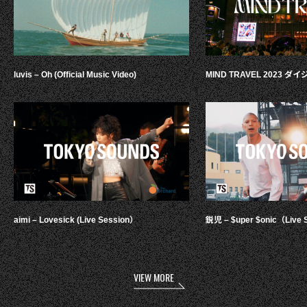
luvis – Oh (Official Music Video)
MIND TRAVEL 2023 
aimi – Lovesick (Live Session）
鋭児 – $uper $onic（Live 
VIEW MORE