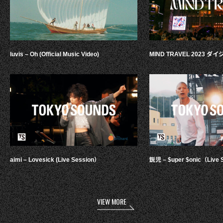
luvis – Oh (Official Music Video)
MIND TRAVEL 2023 
aimi – Lovesick (Live Session）
鋭児 – $uper $onic（Live 
VIEW MORE