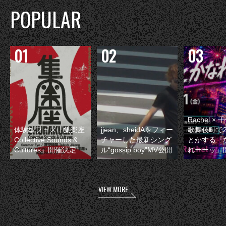
POPULAR
Rachel 
体験型フェス『集楽座
jjean、sheidAをフィー
歌舞伎町で
Collective Sounds &
チャーした最新シング
とかする『
Cultures』開催決定
ル“gossip boy”MV公開
れーーッ』
VIEW MORE