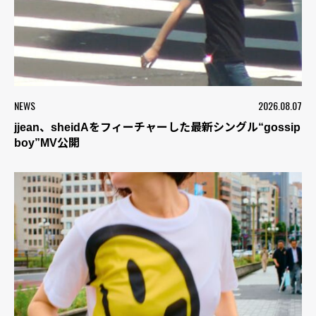
NEWS
2026.08.07
jjean、sheidAをフィーチャーした最新シングル“gossip
boy”MV公開