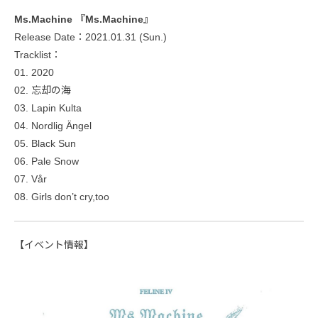
Ms.Machine 『Ms.Machine』
Release Date：2021.01.31 (Sun.)
Tracklist：
01. 2020
02. 忘却の海
03. Lapin Kulta
04. Nordlig Ängel
05. Black Sun
06. Pale Snow
07. Vår
08. Girls don’t cry,too
【イベント情報】