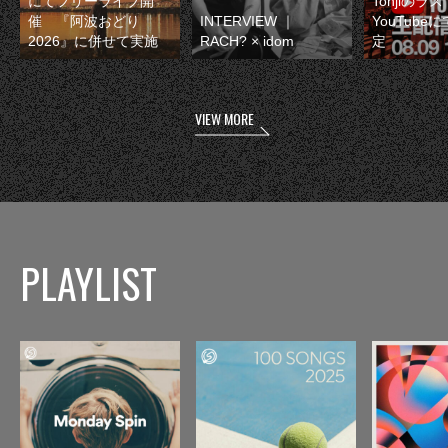
にてフリーライブ開
Tohjiのラ
催 『阿波おどり
INTERVIEW ｜
YouTube
2026』に併せて実施
RACH? × idom
定
VIEW MORE
PLAYLIST