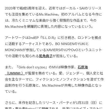
2020年で結成5周年を迎え、近年ではボーカル・SAIのリリース
でも注目を集めているMs.Machine。初のアルバムとなる今作に
は、冷たくミニマムな楽曲から強く叙情的な作品まで、今の
Ms.Machineを網羅的に表現した内容になっているという。
アートワークは2ndEP『S.L.D.R』に引き続き、ロンドンを拠点
に活動するアーティストであり、BO NINGENのYUKIと
MONCHANが参加しているXAVIERSのVJやOvOというユニット
での活動でも知られる
尾角典子
が担当している。
また、「Girls don’t cry,too」のMVは映像作家、
石原海
（UMMMI.）
が監督を務めている。愛、ジェンダー、個人史と社
会を主なテーマに、フィクションとノンフィクションを混ぜて作
品制作を行う石原海と、Ms.Machineが共鳴した映像作品となっ
ている。
さらに、本作を記念したリリース・パーティが1月31日（日）に
東京・恵比寿Baticaにて開催される。共演にはライブ・アクトに