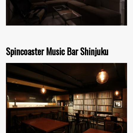
Spincoaster Music Bar Shinjuku