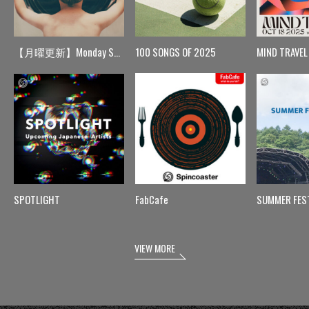
【月曜更新】Monday Spin
100 SONGS OF 2025
MIND TRAVEL
SPOTLIGHT
FabCafe
SUMMER FES
VIEW MORE