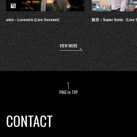
aimi – Lovesick (Live Session）
鋭児 – $uper $onic（Live 
VIEW MORE
PAGE to TOP
CONTACT