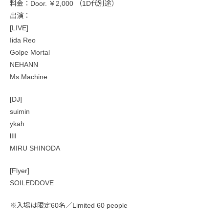
料金：Door. ￥2,000 （1D代別途）
出演：
[LIVE]
Iida Reo
Golpe Mortal
NEHANN
Ms.Machine
[DJ]
suimin
ykah
lIlI
MIRU SHINODA
[Flyer]
SOILEDDOVE
※入場は限定60名／Limited 60 people