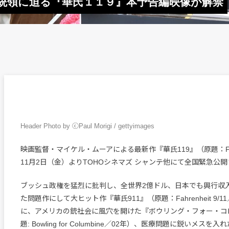
統領に迫る『華氏１１９』本予告編映像が解禁
Header Photo by ⓒPaul Morigi / gettyimages
映画監督・マイケル・ムーアによる最新作『華氏119』（原題：Fahren
11月2日（金）よりTOHOシネマズ シャンテ他にて全国緊急公
ブッシュ政権を猛烈に批判し、全世界2億ドル、日本でも興行収入
た問題作にして大ヒット作『華氏911』（原題：Fahrenheit 9/1
に、アメリカの銃社会に風穴を開けた『ボウリング・フォー・コ
題: Bowling for Columbine／02年）、医療問題に鋭いメス