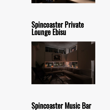
Spincoaster Private
Lounge Ebisu
Spincoaster Music Bar