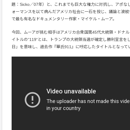
題：Sicko／07年）と、これまでも巨大な権力に対抗し、アポ
ォーマンスを以て病んだアメリカ社会に一石を投じ、議論と波紋
で最も有名なドキュメンタリー作家・マイケル・ムーア。
今回、ムーアが挑む相手はアメリカ合衆国第45代大統領・ドナ
イトルの“119“とは、トランプの大統領当選が確定し勝利宣言をした
日」を意味し、過去作『華氏911』に呼応したタイトルとなって