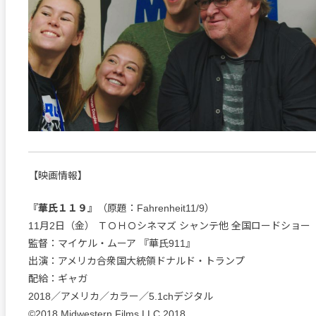
【映画情報】
『華氏１１９』
（原題：Fahrenheit11/9）
11月2日（金） ＴＯＨＯシネマズ シャンテ他 全国ロードショー
監督：マイケル・ムーア 『華氏911』
出演：アメリカ合衆国大統領ドナルド・トランプ
配給：ギャガ
2018／アメリカ／カラー／5.1chデジタル
©2018 Midwestern Films LLC 2018