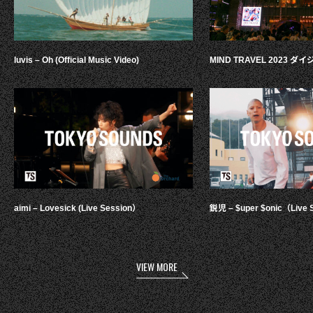
luvis – Oh (Official Music Video)
MIND TRAVEL 2023 
aimi – Lovesick (Live Session）
鋭児 – $uper $onic（Live 
VIEW MORE