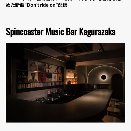
めた新曲“Don’t ride on”配信
Spincoaster Music Bar Kagurazaka