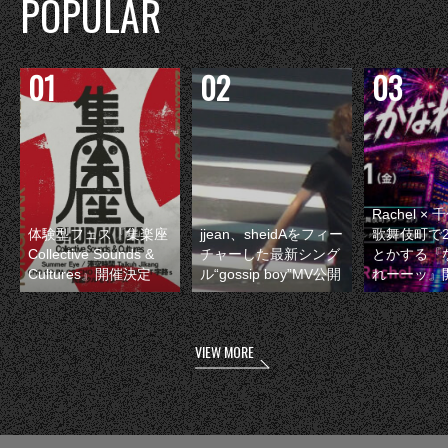
POPULAR
Rachel 
体験型フェス『集楽座
jjean、sheidAをフィー
歌舞伎町で
Collective Sounds &
チャーした最新シング
とかする『
Cultures』開催決定
ル“gossip boy”MV公開
れーーッ』
VIEW MORE