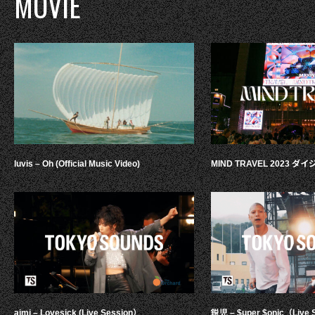
MOVIE
luvis – Oh (Official Music Video)
MIND TRAVEL 2023 
aimi – Lovesick (Live Session）
鋭児 – $uper $onic（Live 