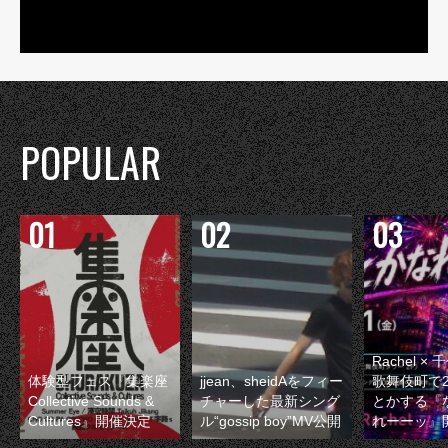
POPULAR
Rachel 
体験型フェス『集楽座
jjean、sheidAをフィー
歌舞伎町で
Collective Sounds &
チャーした最新シング
とかする『
Cultures』開催決定
ル“gossip boy”MV公開
れーーッ』