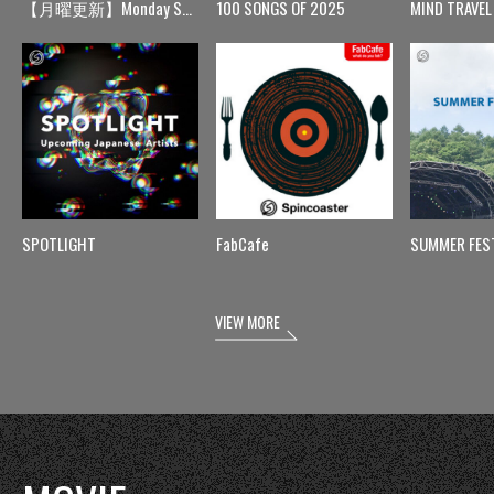
【月曜更新】Monday Spin
100 SONGS OF 2025
MIND TRAVEL
SPOTLIGHT
FabCafe
SUMMER FES
VIEW MORE