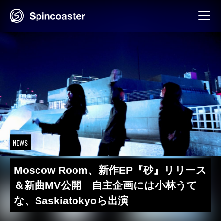
Skip
to
content
NEWS
Moscow Room、新作EP『砂』リリース
＆新曲MV公開 自主企画には小林うて
な、Saskiatokyoら出演