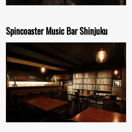
Spincoaster Music Bar Shinjuku