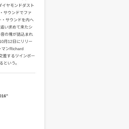
ダイヤモンドダスト
・サウンドでファ
ー・サウンドを内へ
れまで追い求めて来たシ
=音の塊が詰込まれ
0月12日にリリー
マンRichard
ラスが交差するツインボー
るという。
016”