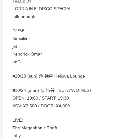
TALLBOY
LORRＡINＥ DISCO SPECIAL
folk enough
DJ/SE:
3deciliter
jet
Kendrick Omar
anG
■10/23 (sun) @ 神戸 Helluva Lounge
■10/24 (mon) @ 渋谷 TSUTAYA O-NEST
OPEN: 19:00 / START: 19:30
ADV: ¥3,500 / DOOR: ¥4,000
LIVE:
The Megaphonic Thrift
taffy