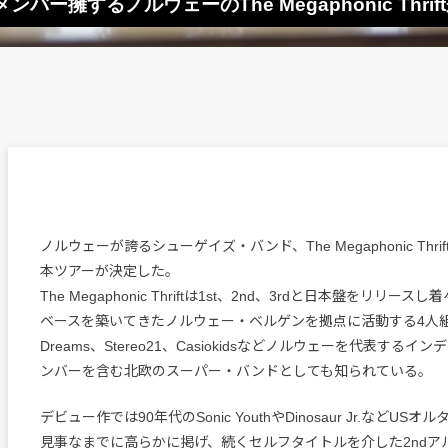
などのメンバー擁するノルウェーのThe Megaphonic Th
ノルウェーが誇るシューゲイズ・バンド、The Megaphonic Thr
本ツアーが決定した。
The Megaphonic Thriftは1st、2nd、3rdと日本盤をリリ
ベースを築いてきたノルウェー・ベルゲンを拠点に活動する4人組バ
Dreams、Stereo21、Casiokidsなどノルウェーを代表する
ンバーを含む北欧のスーパー・バンドとしても知られている。
デビュー作では90年代のSonic YouthやDinosaur Jr.などU
見事なまでに高らかに掲げ、続くセルフタイトルを介した2ndア