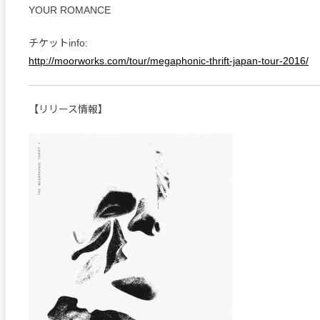
YOUR ROMANCE
チケットinfo:
http://moorworks.com/tour/megaphonic-thrift-japan-tour-2016/
【リリース情報】