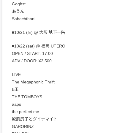
Goghst
あうん
Sabachthani
■10/21 (fri) @ 大阪 地下一階
■10/22 (sat) @ 福岡 UTERO
OPEN / START: 17:00
ADV / DOOR: ¥2,500
LIVE:
The Megaphonic Thrift
B玉
THE TOMBOYS
aaps
the perfect me
鮫肌尻子とダイナマイト
GARORINZ