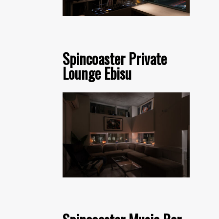
Spincoaster Private
Lounge Ebisu