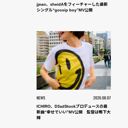
jjean、sheidAをフィーチャーした最新
シングル“gossip boy”MV公開
NEWS
2026.08.07
ICHIRO、D3adStockプロデュースの最
新曲“幸せでいい”MV公開 監督は鴨下大
輝