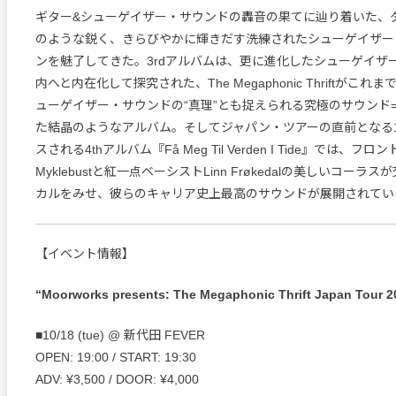
ギター&シューゲイザー・サウンドの轟音の果てに辿り着いた、
のような鋭く、きらびやかに輝きだす洗練されたシューゲイザー
ンを魅了してきた。3rdアルバムは、更に進化したシューゲイザ
内へと内在化して探究された、The Megaphonic Thriftがこ
ューゲイザー・サウンドの“真理”とも捉えられる究極のサウンド
た結晶のようなアルバム。そしてジャパン・ツアーの直前となる1
スされる4thアルバム『Få Meg Til Verden I Tide』では、フロント
Myklebustと紅一点ベーシストLinn Frøkedalの美しいコー
カルをみせ、彼らのキャリア史上最高のサウンドが展開されてい
【イベント情報】
“Moorworks presents: The Megaphonic Thrift Japan Tour 2
■10/18 (tue) @ 新代田 FEVER
OPEN: 19:00 / START: 19:30
ADV: ¥3,500 / DOOR: ¥4,000