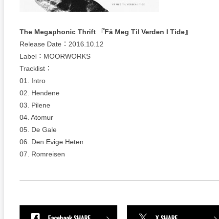
The Megaphonic Thrift 『Få Meg Til Verden I Tide』
Release Date：2016.10.12
Label：MOORWORKS
Tracklist：
01. Intro
02. Hendene
03. Pilene
04. Atomur
05. De Gale
06. Den Evige Heten
07. Romreisen
Facebook SHARE
X SHARE