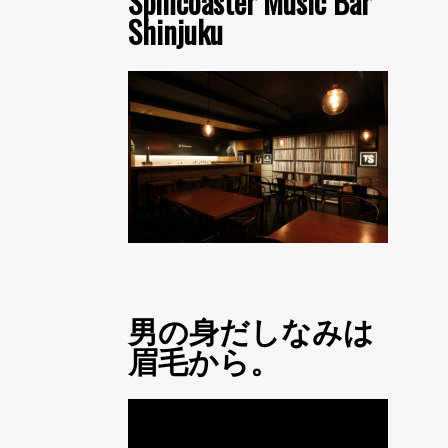
Spincoaster Music Bar
Shinjuku
男の身だしなみは
眉毛から。