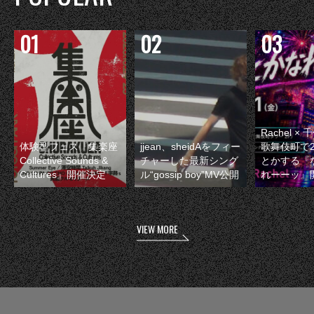
Rachel 
体験型フェス『集楽座
jjean、sheidAをフィー
歌舞伎町で
Collective Sounds &
チャーした最新シング
とかする『
Cultures』開催決定
ル“gossip boy”MV公開
れーーッ』
VIEW MORE