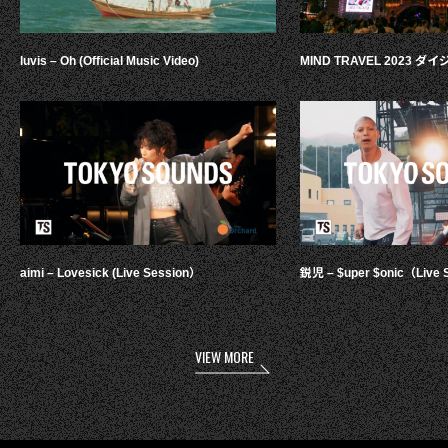
luvis – Oh (Official Music Video)
MIND TRAVEL 2023 
aimi – Lovesick (Live Session）
鋭児 – $uper $onic（Live 
VIEW MORE