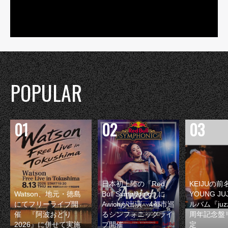
POPULAR
日本初上陸の『Red
KEIJUの
Watson、地元・徳島
Bull Symphonic』に
YOUNG JU
にてフリーライブ開
Awichが出演 4都市巡
ルバム『juzz
催 『阿波おどり
るシンフォニックライ
周年記念盤
2026』に併せて実施
ブ開催
定