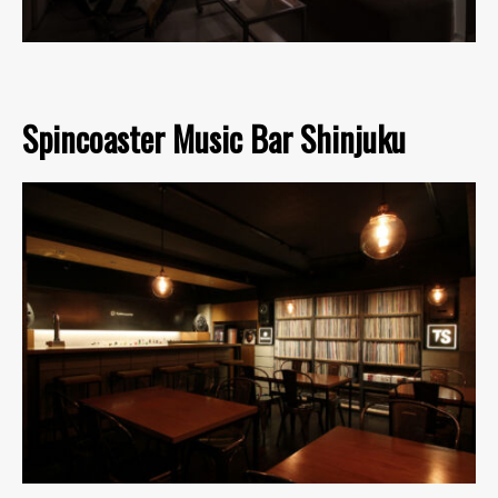
Spincoaster Music Bar Shinjuku