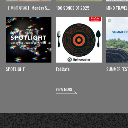
【月曜更新】Monday Spin
100 SONGS OF 2025
MIND TRAVEL
SPOTLIGHT
FabCafe
SUMMER FES
VIEW MORE