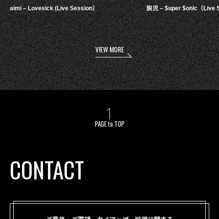
aimi – Lovesick (Live Session）
鋭児 – $uper $onic（Live 
VIEW MORE
PAGE to TOP
CONTACT