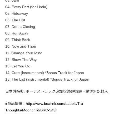
03. 6am
04. Every Part (for Linda)
05. Hideaway
06. The List
07. Doors Closing
08. Run Away
09. Think Back
10. Now and Then
11. Change Your Mind
12. Show The Way
13. Let You Go
14. Cure (instrumental) *Bonus Track for Japan
15. The List (instrumental) *Bonus Track for Japan
日本盤特典: ボーナストラック追加収録/解説書・歌詞対訳封入
■商品情報：
http://www.beatink.com/Labels/Tru-
Thoughts/Moonchild/BRC-549