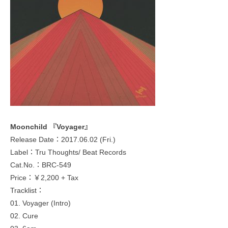
Moonchild 『Voyager』
Release Date：2017.06.02 (Fri.)
Label：Tru Thoughts/ Beat Records
Cat.No.：BRC-549
Price：￥2,200 + Tax
Tracklist：
01. Voyager (Intro)
02. Cure