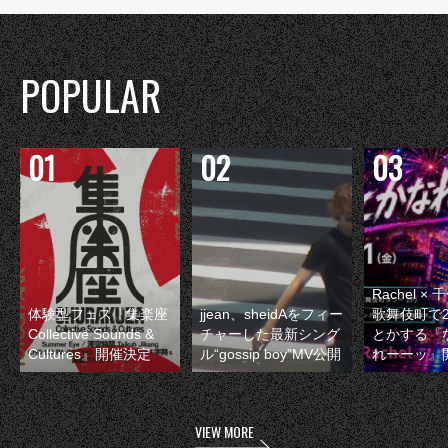
POPULAR
Rachel 
体験型フェス『集楽座
jjean、sheidAをフィー
歌舞伎町で
Collective Sounds &
チャーした最新シング
とかする『
Cultures』開催決定
ル“gossip boy”MV公開
れーーッ』
VIEW MORE