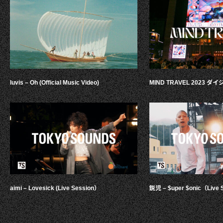
luvis – Oh (Official Music Video)
MIND TRAVEL 2023 
aimi – Lovesick (Live Session）
鋭児 – $uper $onic（Live 