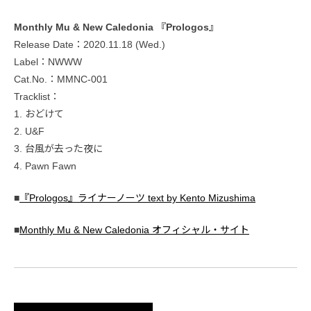
Monthly Mu & New Caledonia 『Prologos』
Release Date：2020.11.18 (Wed.)
Label：NWWW
Cat.No.：MMNC-001
Tracklist：
1. おどけて
2. U&F
3. 台風が去った夜に
4. Pawn Fawn
■
『Prologos』ライナーノーツ text by Kento Mizushima
■
Monthly Mu & New Caledonia オフィシャル・サイト