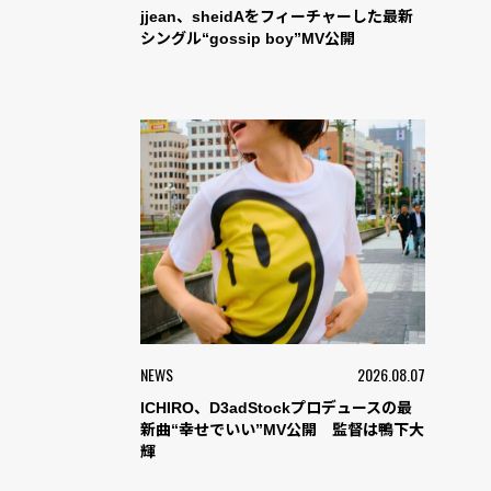
jjean、sheidAをフィーチャーした最新
シングル“gossip boy”MV公開
NEWS
2026.08.07
ICHIRO、D3adStockプロデュースの最
新曲“幸せでいい”MV公開 監督は鴨下大
輝