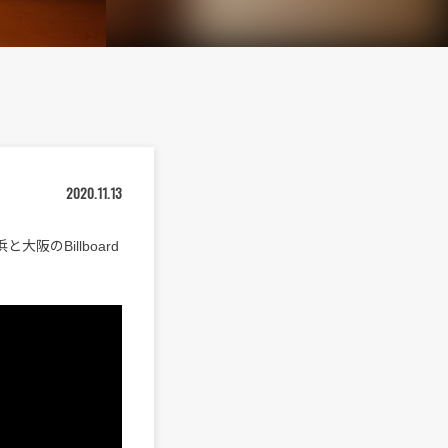
2020.11.13
阪のBillboard