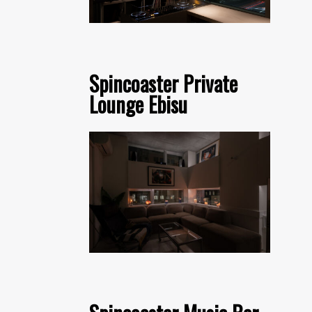
Spincoaster Private
Lounge Ebisu