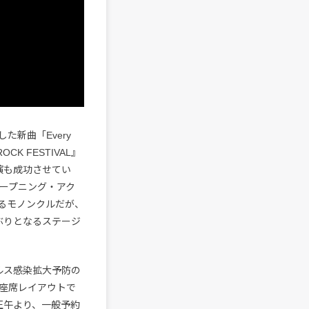
た新曲「Every
CK FESTIVAL』
公演も成功させてい
のオープニング・アク
るモノンクルだが、
年ぶりとなるステージ
ルス感染拡大予防の
座席レイアウトで
）正午より、一般予約