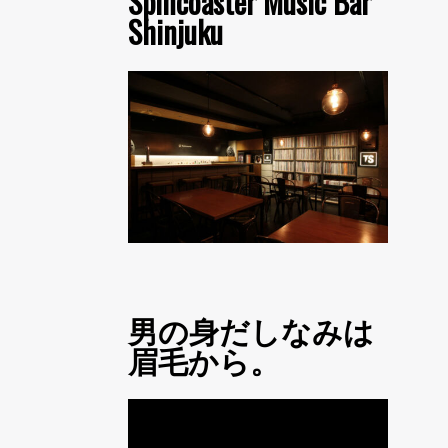
Spincoaster Music Bar
Shinjuku
男の身だしなみは
眉毛から。