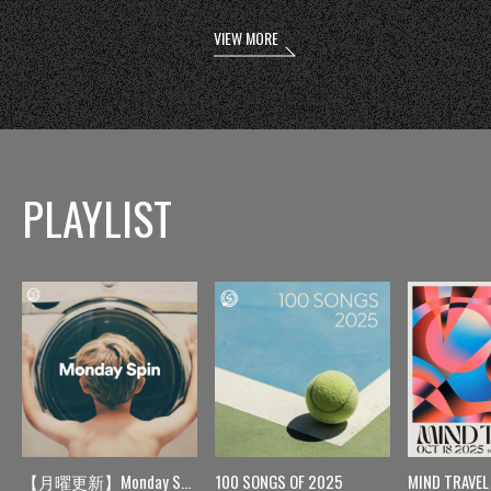
VIEW MORE
PLAYLIST
【月曜更新】Monday Spin
100 SONGS OF 2025
MIND TRAVEL