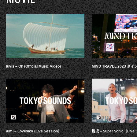
luvis – Oh (Official Music Video)
MIND TRAVEL 2023 
aimi – Lovesick (Live Session）
鋭児 – $uper $onic（Live 