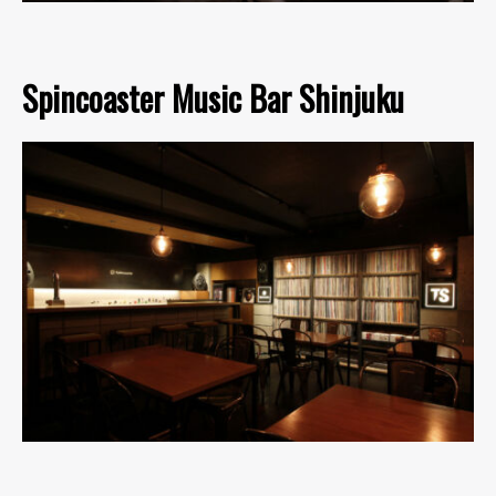
Spincoaster Music Bar Shinjuku