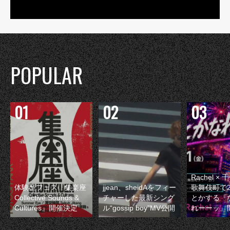
POPULAR
Rachel 
体験型フェス『集楽座
jjean、sheidAをフィー
歌舞伎町で
Collective Sounds &
チャーした最新シング
とかする『
Cultures』開催決定
ル“gossip boy”MV公開
れーーッ』