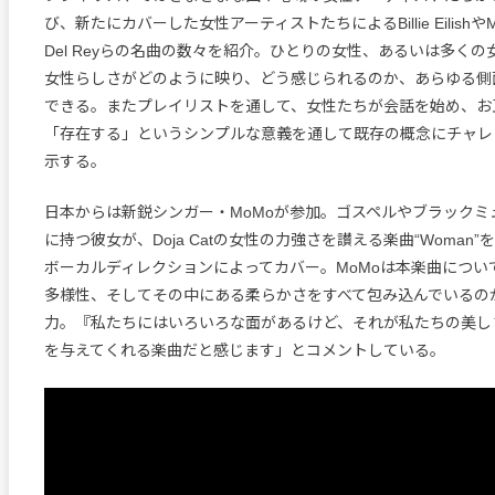
び、新たにカバーした女性アーティストたちによるBillie EilishやMa
Del Reyらの名曲の数々を紹介。ひとりの女性、あるいは多く
女性らしさがどのように映り、どう感じられるのか、あらゆる側
できる。またプレイリストを通して、女性たちが会話を始め、お
「存在する」というシンプルな意義を通して既存の概念にチャレ
示する。
日本からは新鋭シンガー・MoMoが参加。ゴスペルやブラックミ
に持つ彼女が、Doja Catの女性の力強さを讃える楽曲“Woman”
ボーカルディレクションによってカバー。MoMoは本楽曲につい
多様性、そしてその中にある柔らかさをすべて包み込んでいるの
力。『私たちにはいろいろな面があるけど、それが私たちの美し
を与えてくれる楽曲だと感じます」とコメントしている。