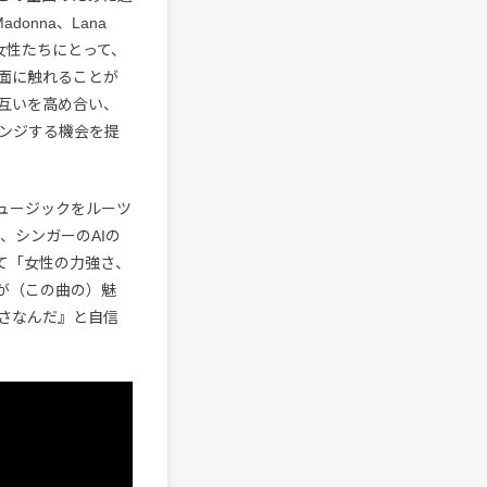
donna、Lana
の女性たちにとって、
面に触れることが
互いを高め合い、
ンジする機会を提
ュージックをルーツ
を、シンガーのAIの
て「女性の力強さ、
が（この曲の）魅
さなんだ』と自信