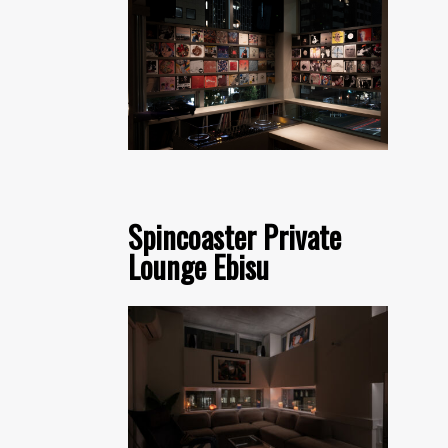
Spincoaster Private
Lounge Ebisu