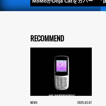
MoMoがDoja Catをカバー 
RECOMMEND
NEWS
2025.03.07