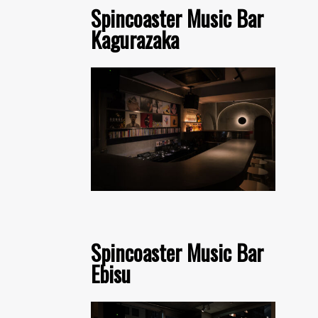
Spincoaster Music Bar
Kagurazaka
Spincoaster Music Bar
Ebisu