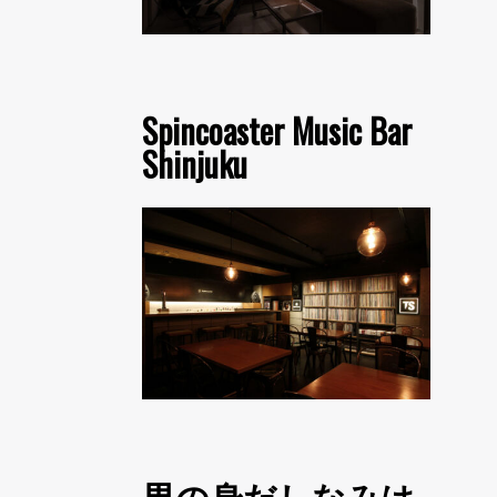
Spincoaster Music Bar
Shinjuku
男の身だしなみは