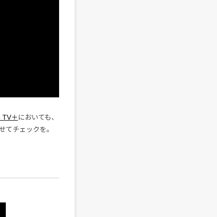
e TV＋
においても、
せてチェックを。