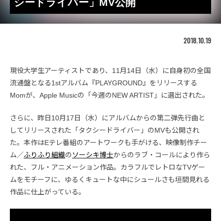
シードライバー」MV公開
2018.10.19
現役大学生アーティストであり、11月14日（水）に自身初の全国
流通盤となる1stアルバム『PLAYGROUND』をリリースする
Momが、Apple Musicの「今週のNEW ARTIST」に選出された。
さらに、昨日10月17日（水）にアルバムからの第二弾先行曲と
してリリースされた「タクシードライバー」のMVも公開され
た。本作はEテレ番組のアートワークも手がける、映像制作チー
ム／
ふりふり組織
の
ソーシキ博士
からのラブ・コールにより作ら
れた、フル・アニメーション作品。カラフルでレトロなTVゲー
ムをモチーフに、ゆるくキュートな中にシュールさも垣間見れる
作品に仕上がっている。