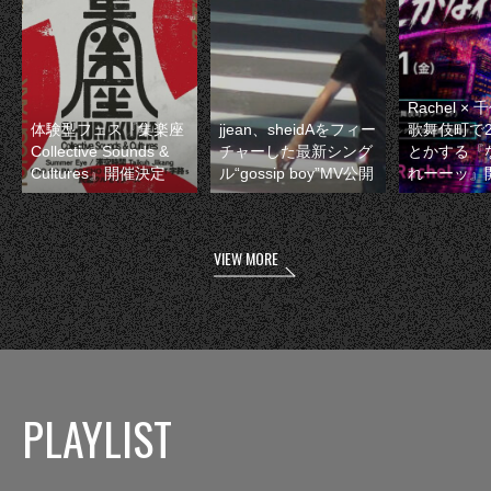
Rachel 
体験型フェス『集楽座
jjean、sheidAをフィー
歌舞伎町で
Collective Sounds &
チャーした最新シング
とかする『
Cultures』開催決定
ル“gossip boy”MV公開
れーーッ』
VIEW MORE
PLAYLIST