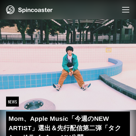
Skip
to
content
NEWS
Mom、Apple Music「今週のNEW
ARTIST」選出＆先行配信第二弾「タク