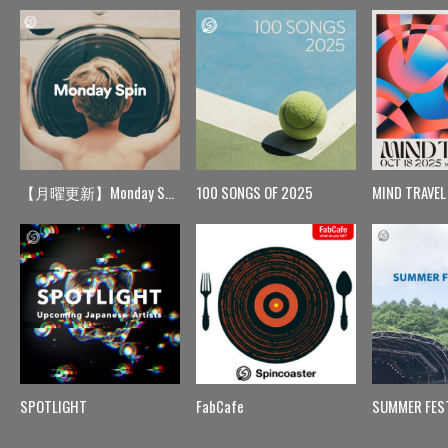
【月曜更新】Monday Spin
100 SONGS OF 2025
MIND TRAVEL
SPOTLIGHT
FabCafe
SUMMER FES