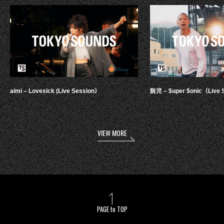
aimi – Lovesick (Live Session）
鋭児 – $uper $onic（Live 
VIEW MORE
PAGE to TOP