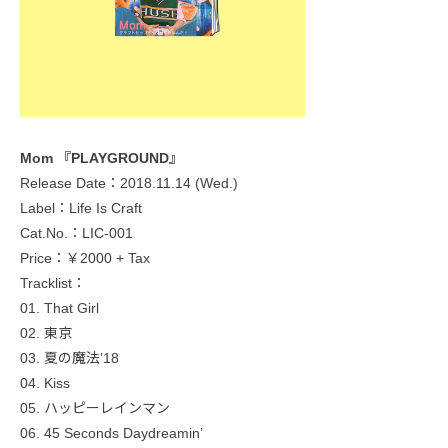
Mom 『PLAYGROUND』
Release Date：2018.11.14 (Wed.)
Label：Life Is Craft
Cat.No.：LIC-001
Price：￥2000 + Tax
Tracklist：
01. That Girl
02. 東京
03. 夏の魔法’18
04. Kiss
05. ハッピーレインマン
06. 45 Seconds Daydreamin’