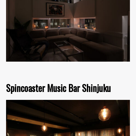
Spincoaster Music Bar Shinjuku