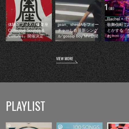
Rachel 
体験型フェス『集楽座
jjean、sheidAをフィー
歌舞伎町で
Collective Sounds &
チャーした最新シング
とかする『
Cultures』開催決定
ル“gossip boy”MV公開
れーーッ』
VIEW MORE
PLAYLIST