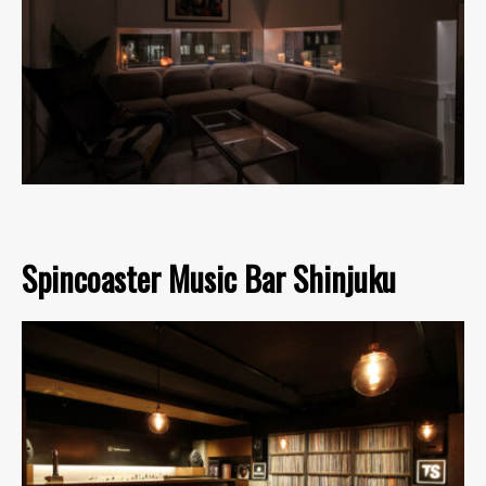
Spincoaster Music Bar Shinjuku