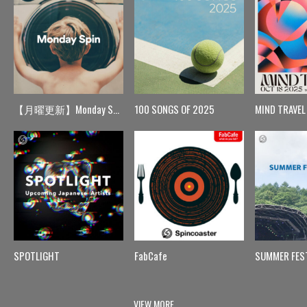
【月曜更新】Monday Spin
100 SONGS OF 2025
MIND TRAVEL
SPOTLIGHT
FabCafe
SUMMER FES
VIEW MORE