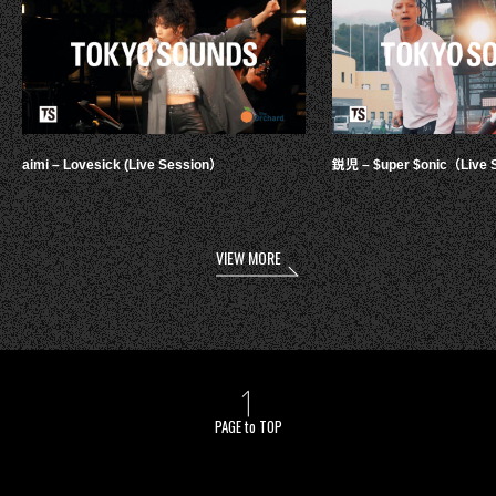
aimi – Lovesick (Live Session）
鋭児 – $uper $onic（Live 
VIEW MORE
PAGE to TOP