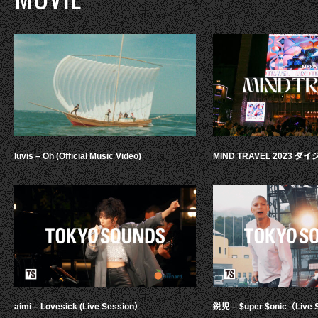
luvis – Oh (Official Music Video)
MIND TRAVEL 2023 
aimi – Lovesick (Live Session）
鋭児 – $uper $onic（Live 