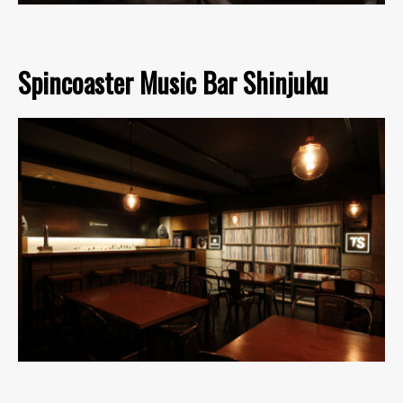
Spincoaster Music Bar Shinjuku