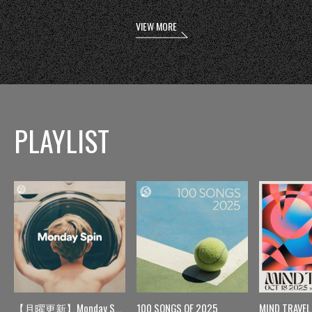
VIEW MORE
PLAYLIST
【月曜更新】Monday Spin
100 SONGS OF 2025
MIND TRAVEL