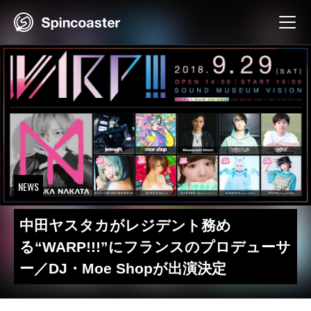
Skip
to
content
NEWS
中田ヤスタカがレジデント務め
る“WARP!!!”にフランスのプロデューサ
ー／DJ・Moe Shopが出演決定