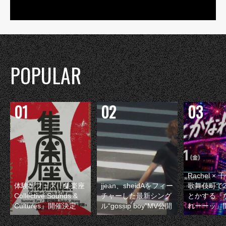
POPULAR
Rachel 
体験型フェス『集楽座
jjean、sheidAをフィー
歌舞伎町で
Collective Sounds &
チャーした最新シング
とかする『
Cultures』開催決定
ル“gossip boy”MV公開
れーーッ』