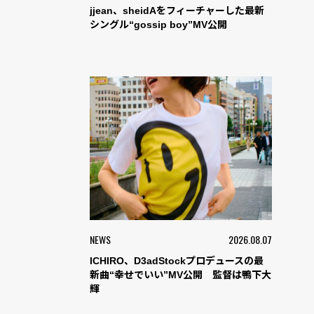
jjean、sheidAをフィーチャーした最新
シングル“gossip boy”MV公開
NEWS
2026.08.07
ICHIRO、D3adStockプロデュースの最
新曲“幸せでいい”MV公開 監督は鴨下大
輝