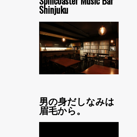
Spincoaster Music Bar
Shinjuku
男の身だしなみは
眉毛から。