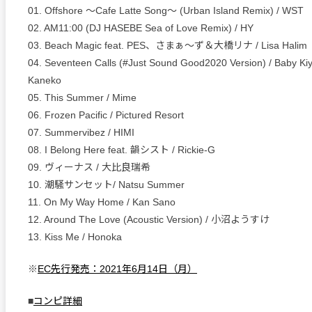
01. Offshore 〜Cafe Latte Song〜 (Urban Island Remix) / WST
02. AM11:00 (DJ HASEBE Sea of Love Remix) / HY
03. Beach Magic feat. PES、さまぁ～ず＆大橋リナ / Lisa Halim
04. Seventeen Calls (#Just Sound Good2020 Version) / Baby Ki
Kaneko
05. This Summer / Mime
06. Frozen Pacific / Pictured Resort
07. Summervibez / HIMI
08. I Belong Here feat. 韻シスト / Rickie-G
09. ヴィーナス / 大比良瑞希
10. 潮騒サンセット/ Natsu Summer
11. On My Way Home / Kan Sano
12. Around The Love (Acoustic Version) / 小沼ようすけ
13. Kiss Me / Honoka
※
EC先行発売：2021年6月14日（月）
■
コンピ詳細