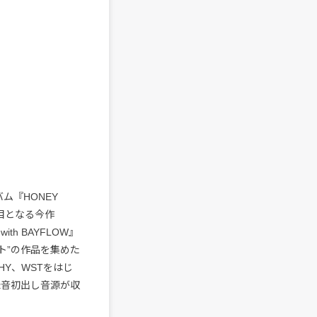
ム『HONEY
作目となる今作
n with BAYFLOW』
ト”の作品を集めた
HY、WSTをはじ
新録音初出し音源が収