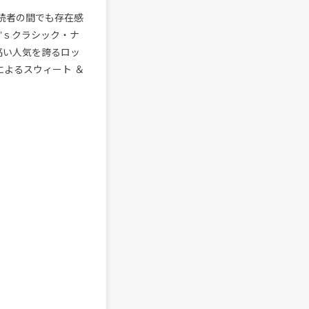
EY読者の間でも存在感
90’ｓクラシック・ナ
高い人気を誇るロッ
gによるスウィート ＆