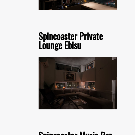
Spincoaster Private
Lounge Ebisu