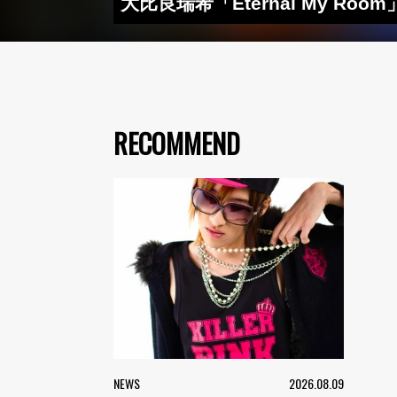
大比良瑞希「Eternal My 
RECOMMEND
NEWS
2026.08.09