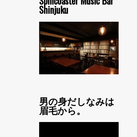
Spincoaster Music Bar
Shinjuku
男の身だしなみは
眉毛から。