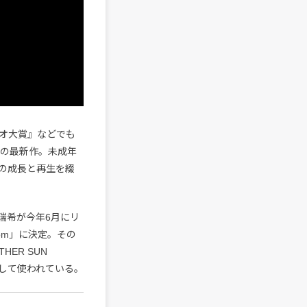
オ大賞』などでも
タの最新作。未成年
の成長と再生を綴
瑞希が今年6月にリ
Room」に決定。その
ER SUN
として使われている。