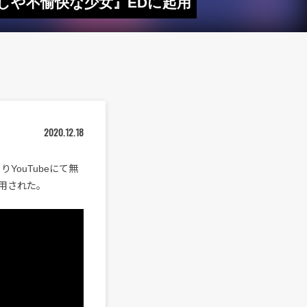
『もしや不愉快な少女』EDに起用
2020.12.18
りYouTubeにて無
用された。