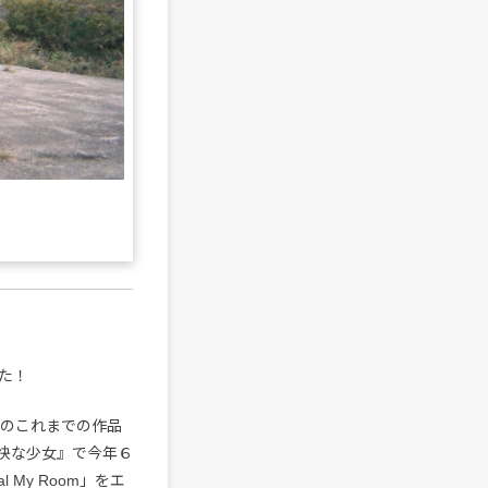
た！
私のこれまでの作品
快な少女』で今年６
 My Room」をエ