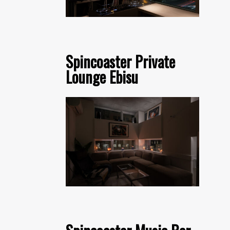
Spincoaster Private
Lounge Ebisu