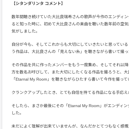
【シタンダリンタ コメント】
数年間聴き続けていた大比良瑞希さんの歌声が今作のエンディン
ると知った時に、初めて大比良さんの楽曲を聴いた数年前の空気
気がしました。
自分が今も、そしてこれからも大切にしていきたいと思っている
う作品は、大比良さんの「見えない糸」を聴きながら書いて撮っ
その作品を共に作ったメンバーをもう一度集め、そしてそれ以降
方を数名お呼びして、また大切にしたくなる作品を撮ろうと、大
「Etarnal My Room」を聴きながらひたすら書いて今作を撮っ
クランクアップしたとき、とても自信を持てる作品になる手応え
そしたら、まさか最後にその「Etarnal My Room」がエンデ
した。
未だによく理解が出来ていませんが、なんだかとてつもなく感慨